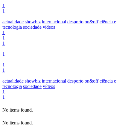
1
1
actualidade
showbiz
internacional
desporto
on&off
ciência e
tecnologia
sociedade
vídeos
1
1
1
1
1
1
actualidade
showbiz
internacional
desporto
on&off
ciência e
tecnologia
sociedade
vídeos
1
1
No items found.
No items found.