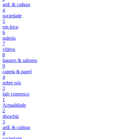
artE & cultura
4
sociedade
5
em foco
6
galeria
7
vídeos
8
lugares & sabores
9
caneta & papel
4
sobre nós
3
fale connosco
1
Actualidade
2
showbiz
3
artE & cultura
4
sociedade