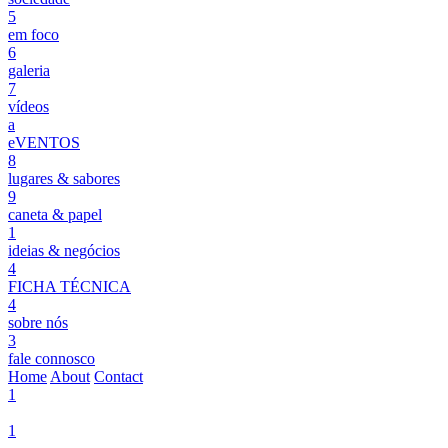
5
em foco
6
galeria
7
vídeos
a
eVENTOS
8
lugares & sabores
9
caneta & papel
1
ideias & negócios
4
FICHA TÉCNICA
4
sobre nós
3
fale connosco
Home
About
Contact
1
1