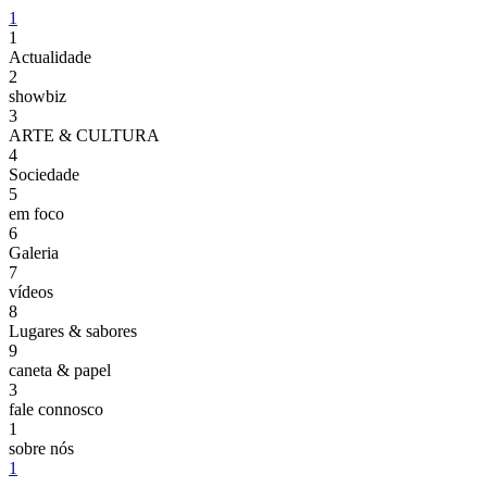
1
1
Actualidade
2
showbiz
3
ARTE & CULTURA
4
Sociedade
5
em foco
6
Galeria
7
vídeos
8
Lugares & sabores
9
caneta & papel
3
fale connosco
1
sobre nós
1