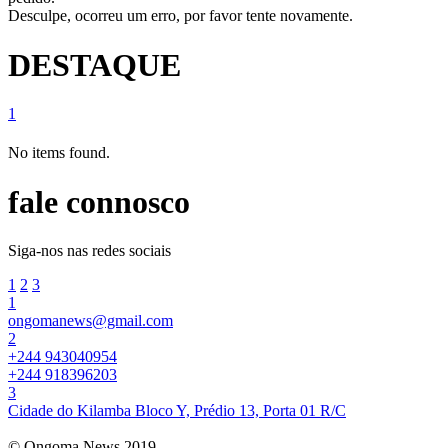
Desculpe, ocorreu um erro, por favor tente novamente.
DESTAQUE
1
No items found.
fale connosco
Siga-nos nas redes sociais
1
2
3
1
ongomanews@gmail.com
2
+244 943040954
+244 918396203
3
Cidade do Kilamba Bloco Y, Prédio 13, Porta 01 R/C
© Ongoma News 2019.