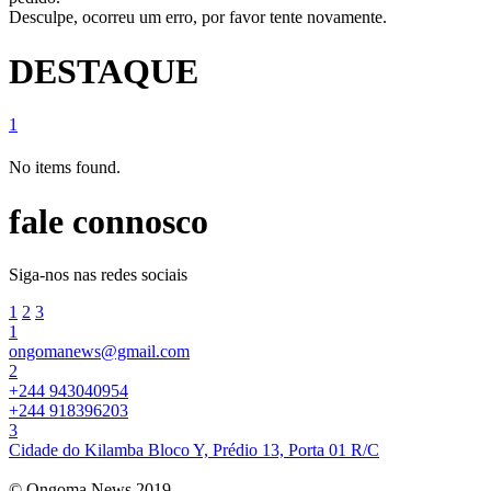
Desculpe, ocorreu um erro, por favor tente novamente.
DESTAQUE
1
No items found.
fale connosco
Siga-nos nas redes sociais
1
2
3
1
ongomanews@gmail.com
2
+244 943040954
+244 918396203
3
Cidade do Kilamba Bloco Y, Prédio 13, Porta 01 R/C
© Ongoma News 2019.