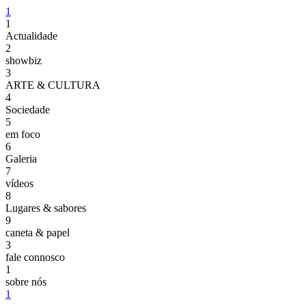
1
1
Actualidade
2
showbiz
3
ARTE & CULTURA
4
Sociedade
5
em foco
6
Galeria
7
vídeos
8
Lugares & sabores
9
caneta & papel
3
fale connosco
1
sobre nós
1