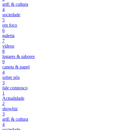
artE & cultura
4
sociedade
5
em foco
6
galeria
7
vídeos
8
lugares & sabores
9
caneta & papel
4
sobre nós
3
fale connosco
1
Actualidade
2
showbiz
3
artE & cultura
4
sociedade