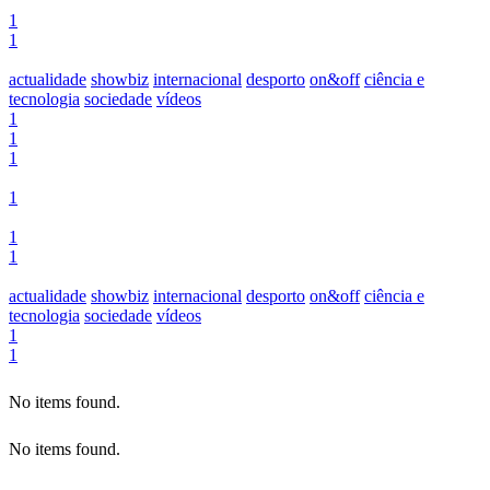
1
1
actualidade
showbiz
internacional
desporto
on&off
ciência e
tecnologia
sociedade
vídeos
1
1
1
1
1
1
actualidade
showbiz
internacional
desporto
on&off
ciência e
tecnologia
sociedade
vídeos
1
1
No items found.
No items found.