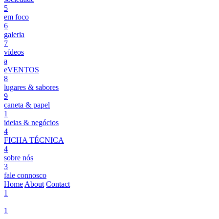
5
em foco
6
galeria
7
vídeos
a
eVENTOS
8
lugares & sabores
9
caneta & papel
1
ideias & negócios
4
FICHA TÉCNICA
4
sobre nós
3
fale connosco
Home
About
Contact
1
1