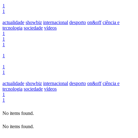
1
1
actualidade
showbiz
internacional
desporto
on&off
ciência e
tecnologia
sociedade
vídeos
1
1
1
1
1
1
actualidade
showbiz
internacional
desporto
on&off
ciência e
tecnologia
sociedade
vídeos
1
1
No items found.
No items found.