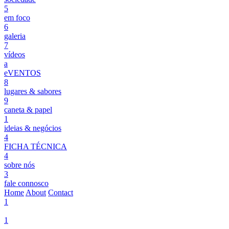
5
em foco
6
galeria
7
vídeos
a
eVENTOS
8
lugares & sabores
9
caneta & papel
1
ideias & negócios
4
FICHA TÉCNICA
4
sobre nós
3
fale connosco
Home
About
Contact
1
1