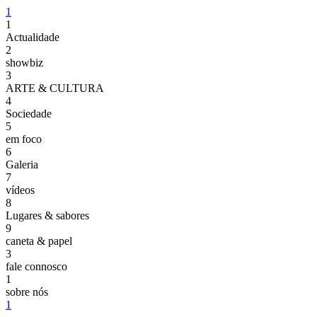
1
1
Actualidade
2
showbiz
3
ARTE & CULTURA
4
Sociedade
5
em foco
6
Galeria
7
vídeos
8
Lugares & sabores
9
caneta & papel
3
fale connosco
1
sobre nós
1