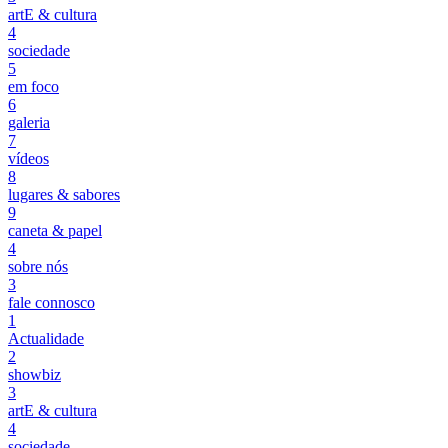
artE & cultura
4
sociedade
5
em foco
6
galeria
7
vídeos
8
lugares & sabores
9
caneta & papel
4
sobre nós
3
fale connosco
1
Actualidade
2
showbiz
3
artE & cultura
4
sociedade