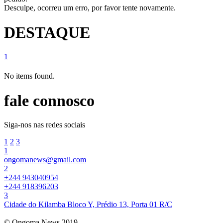
Desculpe, ocorreu um erro, por favor tente novamente.
DESTAQUE
1
No items found.
fale connosco
Siga-nos nas redes sociais
1
2
3
1
ongomanews@gmail.com
2
+244 943040954
+244 918396203
3
Cidade do Kilamba Bloco Y, Prédio 13, Porta 01 R/C
© Ongoma News 2019.