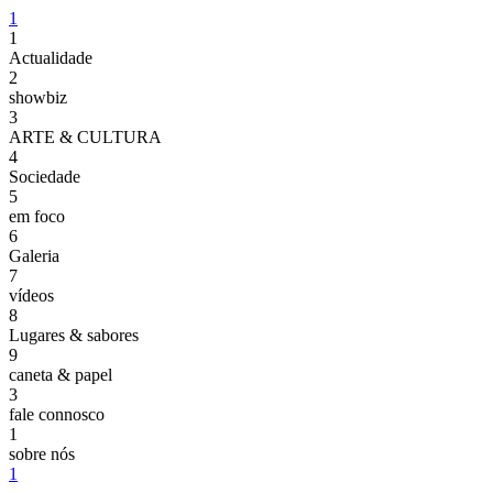
1
1
Actualidade
2
showbiz
3
ARTE & CULTURA
4
Sociedade
5
em foco
6
Galeria
7
vídeos
8
Lugares & sabores
9
caneta & papel
3
fale connosco
1
sobre nós
1