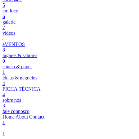
5
em foco
6
galeria
7
vídeos
a
eVENTOS
8
lugares & sabores
9
caneta & papel
1
ideias & negócios
4
FICHA TÉCNICA
4
sobre nós
3
fale connosco
Home
About
Contact
1
1