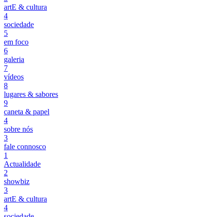
artE & cultura
4
sociedade
5
em foco
6
galeria
7
vídeos
8
lugares & sabores
9
caneta & papel
4
sobre nós
3
fale connosco
1
Actualidade
2
showbiz
3
artE & cultura
4
sociedade