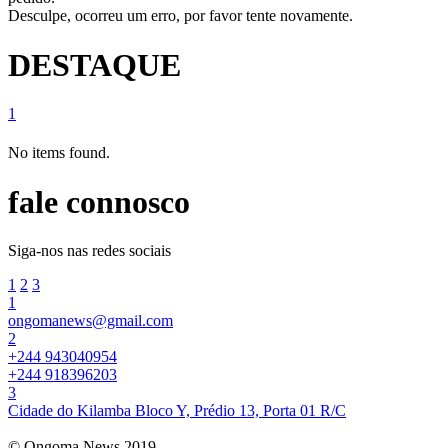
Desculpe, ocorreu um erro, por favor tente novamente.
DESTAQUE
1
No items found.
fale connosco
Siga-nos nas redes sociais
1
2
3
1
ongomanews@gmail.com
2
+244 943040954
+244 918396203
3
Cidade do Kilamba Bloco Y, Prédio 13, Porta 01 R/C
© Ongoma News 2019.