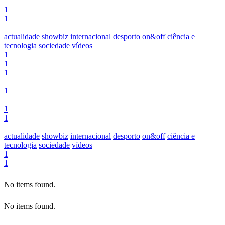
1
1
actualidade
showbiz
internacional
desporto
on&off
ciência e
tecnologia
sociedade
vídeos
1
1
1
1
1
1
actualidade
showbiz
internacional
desporto
on&off
ciência e
tecnologia
sociedade
vídeos
1
1
No items found.
No items found.