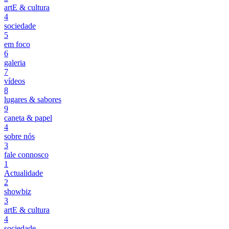
artE & cultura
4
sociedade
5
em foco
6
galeria
7
vídeos
8
lugares & sabores
9
caneta & papel
4
sobre nós
3
fale connosco
1
Actualidade
2
showbiz
3
artE & cultura
4
sociedade