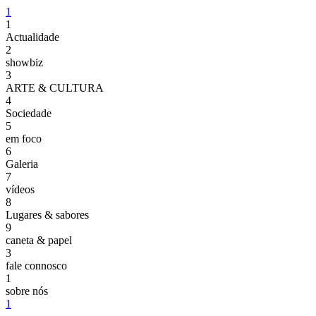
1
1
Actualidade
2
showbiz
3
ARTE & CULTURA
4
Sociedade
5
em foco
6
Galeria
7
vídeos
8
Lugares & sabores
9
caneta & papel
3
fale connosco
1
sobre nós
1