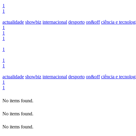
1
1
actualidade
showbiz
internacional
desporto
on&off
ciência e tecnolog
1
1
1
1
1
1
actualidade
showbiz
internacional
desporto
on&off
ciência e tecnolog
1
1
No items found.
No items found.
No items found.