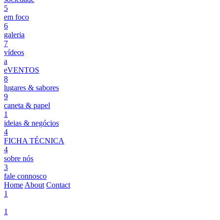
5
em foco
6
galeria
7
vídeos
a
eVENTOS
8
lugares & sabores
9
caneta & papel
1
ideias & negócios
4
FICHA TÉCNICA
4
sobre nós
3
fale connosco
Home
About
Contact
1
1