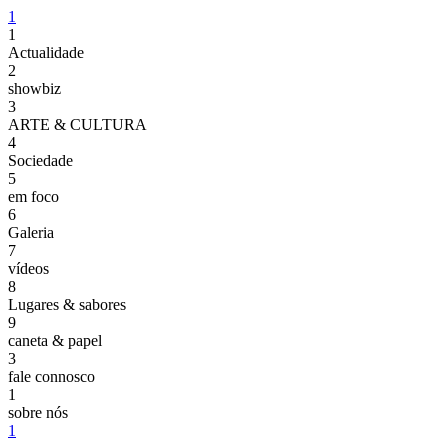
1
1
Actualidade
2
showbiz
3
ARTE & CULTURA
4
Sociedade
5
em foco
6
Galeria
7
vídeos
8
Lugares & sabores
9
caneta & papel
3
fale connosco
1
sobre nós
1