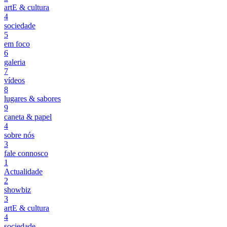
artE & cultura
4
sociedade
5
em foco
6
galeria
7
vídeos
8
lugares & sabores
9
caneta & papel
4
sobre nós
3
fale connosco
1
Actualidade
2
showbiz
3
artE & cultura
4
sociedade