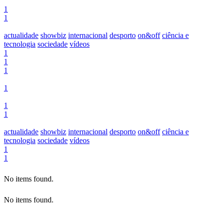
1
1
actualidade
showbiz
internacional
desporto
on&off
ciência e
tecnologia
sociedade
vídeos
1
1
1
1
1
1
actualidade
showbiz
internacional
desporto
on&off
ciência e
tecnologia
sociedade
vídeos
1
1
No items found.
No items found.