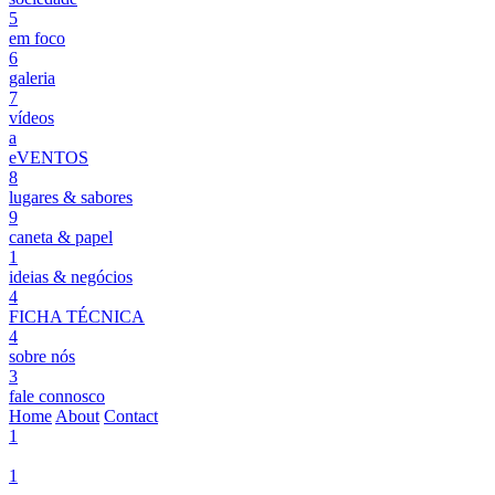
5
em foco
6
galeria
7
vídeos
a
eVENTOS
8
lugares & sabores
9
caneta & papel
1
ideias & negócios
4
FICHA TÉCNICA
4
sobre nós
3
fale connosco
Home
About
Contact
1
1