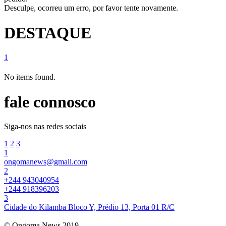
Desculpe, ocorreu um erro, por favor tente novamente.
DESTAQUE
1
No items found.
fale connosco
Siga-nos nas redes sociais
1
2
3
1
ongomanews@gmail.com
2
+244 943040954
+244 918396203
3
Cidade do Kilamba Bloco Y, Prédio 13, Porta 01 R/C
© Ongoma News 2019.