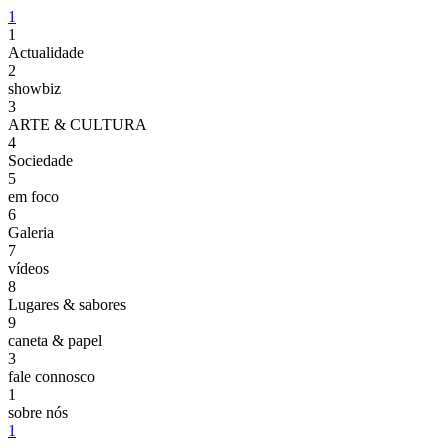
1
1
Actualidade
2
showbiz
3
ARTE & CULTURA
4
Sociedade
5
em foco
6
Galeria
7
vídeos
8
Lugares & sabores
9
caneta & papel
3
fale connosco
1
sobre nós
1