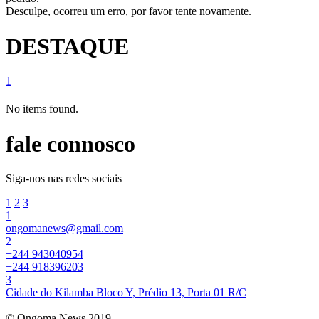
Desculpe, ocorreu um erro, por favor tente novamente.
DESTAQUE
1
No items found.
fale connosco
Siga-nos nas redes sociais
1
2
3
1
ongomanews@gmail.com
2
+244 943040954
+244 918396203
3
Cidade do Kilamba Bloco Y, Prédio 13, Porta 01 R/C
© Ongoma News 2019.