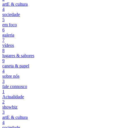
artE & cultura
4
sociedade
5
em foco
6
galeria
7
vídeos
8
lugares & sabores
9
caneta & papel
4
sobre nós
3
fale connosco
1
Actualidade
2
showbiz
3
artE & cultura
4
sociedade