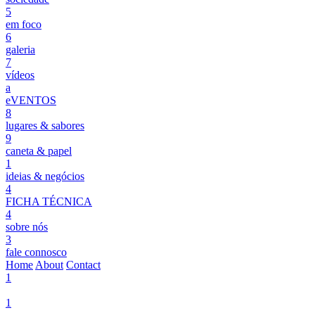
5
em foco
6
galeria
7
vídeos
a
eVENTOS
8
lugares & sabores
9
caneta & papel
1
ideias & negócios
4
FICHA TÉCNICA
4
sobre nós
3
fale connosco
Home
About
Contact
1
1