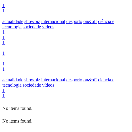
1
1
actualidade
showbiz
internacional
desporto
on&off
ciência e
tecnologia
sociedade
vídeos
1
1
1
1
1
1
actualidade
showbiz
internacional
desporto
on&off
ciência e
tecnologia
sociedade
vídeos
1
1
No items found.
No items found.