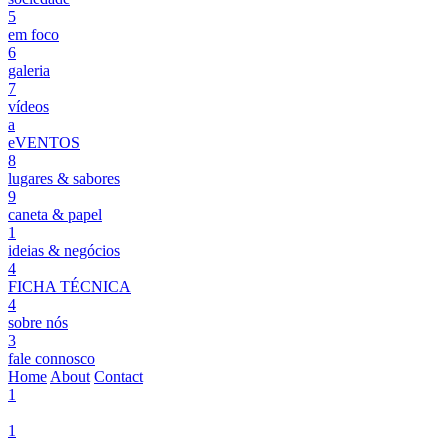
5
em foco
6
galeria
7
vídeos
a
eVENTOS
8
lugares & sabores
9
caneta & papel
1
ideias & negócios
4
FICHA TÉCNICA
4
sobre nós
3
fale connosco
Home
About
Contact
1
1