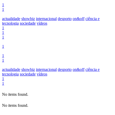
1
1
actualidade
showbiz
internacional
desporto
on&off
ciência e
tecnologia
sociedade
vídeos
1
1
1
1
1
1
actualidade
showbiz
internacional
desporto
on&off
ciência e
tecnologia
sociedade
vídeos
1
1
No items found.
No items found.