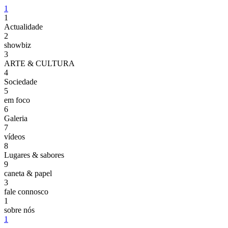
1
1
Actualidade
2
showbiz
3
ARTE & CULTURA
4
Sociedade
5
em foco
6
Galeria
7
vídeos
8
Lugares & sabores
9
caneta & papel
3
fale connosco
1
sobre nós
1