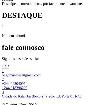
Desculpe, ocorreu um erro, por favor tente novamente.
DESTAQUE
1
No items found.
fale connosco
Siga-nos nas redes sociais
1
2
3
1
ongomanews@gmail.com
2
+244 943040954
+244 918396203
3
Cidade do Kilamba Bloco Y, Prédio 13, Porta 01 R/C
© Ongoma News 2019.