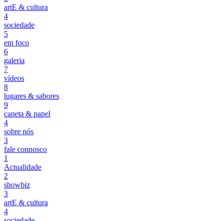
artE & cultura
4
sociedade
5
em foco
6
galeria
7
vídeos
8
lugares & sabores
9
caneta & papel
4
sobre nós
3
fale connosco
1
Actualidade
2
showbiz
3
artE & cultura
4
sociedade