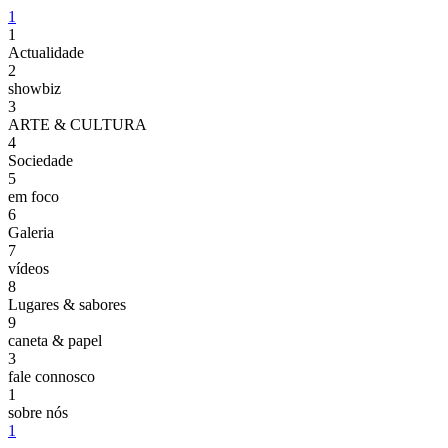
1
1
Actualidade
2
showbiz
3
ARTE & CULTURA
4
Sociedade
5
em foco
6
Galeria
7
vídeos
8
Lugares & sabores
9
caneta & papel
3
fale connosco
1
sobre nós
1