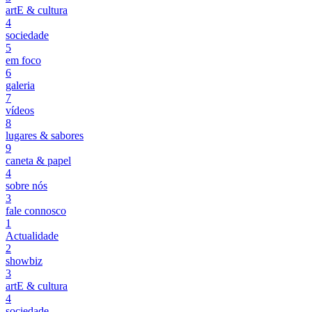
artE & cultura
4
sociedade
5
em foco
6
galeria
7
vídeos
8
lugares & sabores
9
caneta & papel
4
sobre nós
3
fale connosco
1
Actualidade
2
showbiz
3
artE & cultura
4
sociedade