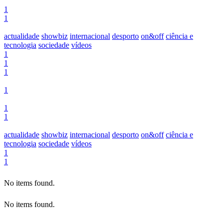
1
1
actualidade
showbiz
internacional
desporto
on&off
ciência e
tecnologia
sociedade
vídeos
1
1
1
1
1
1
actualidade
showbiz
internacional
desporto
on&off
ciência e
tecnologia
sociedade
vídeos
1
1
No items found.
No items found.