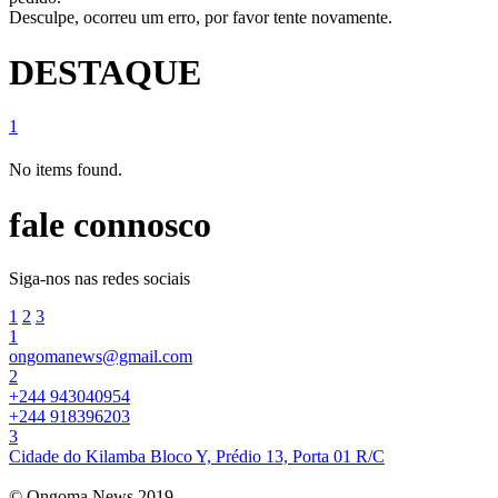
Desculpe, ocorreu um erro, por favor tente novamente.
DESTAQUE
1
No items found.
fale connosco
Siga-nos nas redes sociais
1
2
3
1
ongomanews@gmail.com
2
+244 943040954
+244 918396203
3
Cidade do Kilamba Bloco Y, Prédio 13, Porta 01 R/C
© Ongoma News 2019.