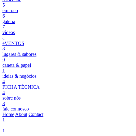
5
em foco
6
galeria
7
vídeos
a
eVENTOS
8
lugares & sabores
9
caneta & papel
1
ideias & negócios
4
FICHA TÉCNICA
4
sobre nós
3
fale connosco
Home
About
Contact
1
1