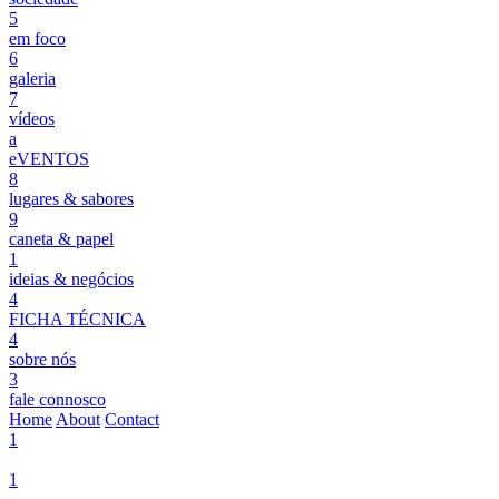
5
em foco
6
galeria
7
vídeos
a
eVENTOS
8
lugares & sabores
9
caneta & papel
1
ideias & negócios
4
FICHA TÉCNICA
4
sobre nós
3
fale connosco
Home
About
Contact
1
1