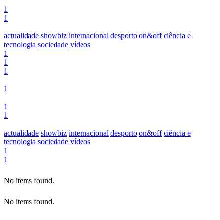
1
1
actualidade
showbiz
internacional
desporto
on&off
ciência e
tecnologia
sociedade
vídeos
1
1
1
1
1
1
actualidade
showbiz
internacional
desporto
on&off
ciência e
tecnologia
sociedade
vídeos
1
1
No items found.
No items found.