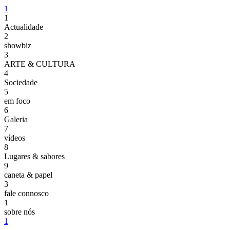
1
1
Actualidade
2
showbiz
3
ARTE & CULTURA
4
Sociedade
5
em foco
6
Galeria
7
vídeos
8
Lugares & sabores
9
caneta & papel
3
fale connosco
1
sobre nós
1