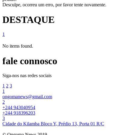
Desculpe, ocorreu um erro, por favor tente novamente.
DESTAQUE
1
No items found.
fale connosco
Siga-nos nas redes sociais
1
2
3
1
ongomanews@gmail.com
2
+244 943040954
+244 918396203
3
Cidade do Kilamba Bloco Y, Prédio 13, Porta 01 R/C
© Ongoma News 2019.