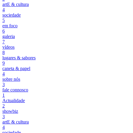
artE & cultura
4
sociedade
5
em foco
6
galeria
7
vídeos
8
lugares & sabores
9
caneta & papel
4
sobre nós
3
fale connosco
1
Actualidade
2
showbiz
3
artE & cultura
4
sociedade