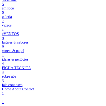
5
em foco
6
galeria
7
vídeos
a
eVENTOS
8
lugares & sabores
9
caneta & papel
1
ideias & negócios
4
FICHA TÉCNICA
4
sobre nós
3
fale connosco
Home
About
Contact
1
1