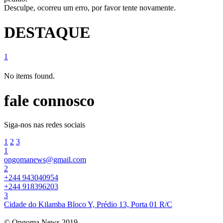
Desculpe, ocorreu um erro, por favor tente novamente.
DESTAQUE
1
No items found.
fale connosco
Siga-nos nas redes sociais
1
2
3
1
ongomanews@gmail.com
2
+244 943040954
+244 918396203
3
Cidade do Kilamba Bloco Y, Prédio 13, Porta 01 R/C
© Ongoma News 2019.