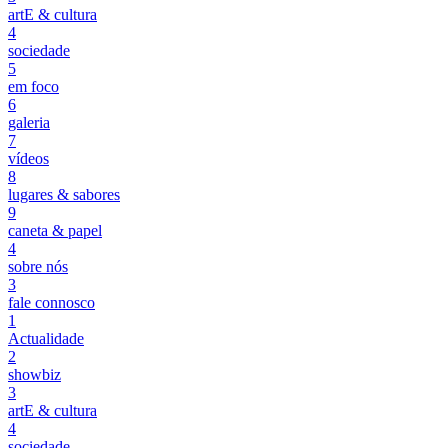
artE & cultura
4
sociedade
5
em foco
6
galeria
7
vídeos
8
lugares & sabores
9
caneta & papel
4
sobre nós
3
fale connosco
1
Actualidade
2
showbiz
3
artE & cultura
4
sociedade