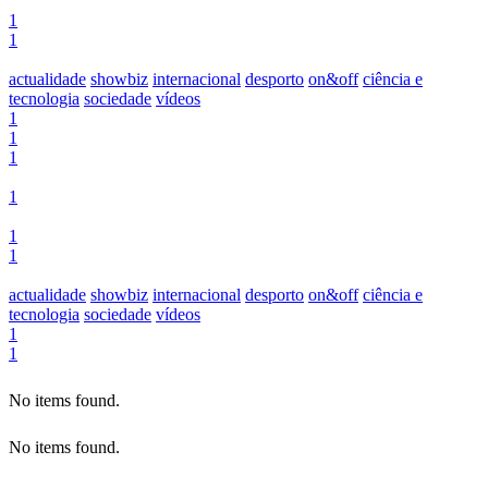
1
1
actualidade
showbiz
internacional
desporto
on&off
ciência e
tecnologia
sociedade
vídeos
1
1
1
1
1
1
actualidade
showbiz
internacional
desporto
on&off
ciência e
tecnologia
sociedade
vídeos
1
1
No items found.
No items found.