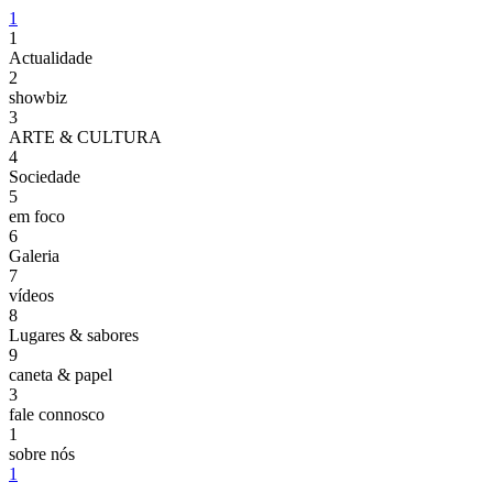
1
1
Actualidade
2
showbiz
3
ARTE & CULTURA
4
Sociedade
5
em foco
6
Galeria
7
vídeos
8
Lugares & sabores
9
caneta & papel
3
fale connosco
1
sobre nós
1