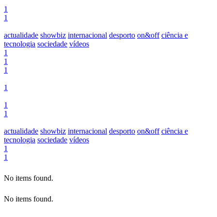
1
1
actualidade
showbiz
internacional
desporto
on&off
ciência e
tecnologia
sociedade
vídeos
1
1
1
1
1
1
actualidade
showbiz
internacional
desporto
on&off
ciência e
tecnologia
sociedade
vídeos
1
1
No items found.
No items found.