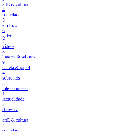
artE & cultura
4
sociedade
5
em foco
6
galeria
7
vídeos
8
lugares & sabores
9
caneta & papel
4
sobre nós
3
fale connosco
1
Actualidade
2
showbiz
3
artE & cultura
4
sociedade