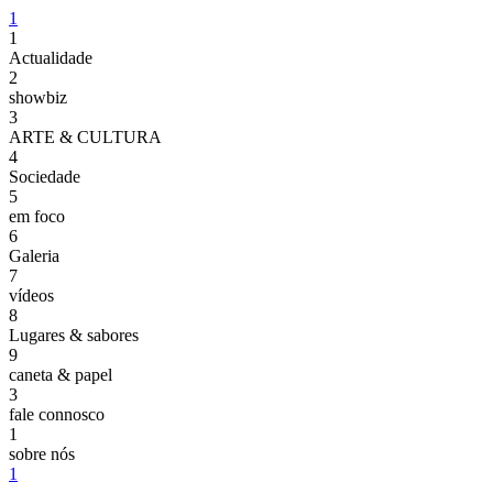
1
1
Actualidade
2
showbiz
3
ARTE & CULTURA
4
Sociedade
5
em foco
6
Galeria
7
vídeos
8
Lugares & sabores
9
caneta & papel
3
fale connosco
1
sobre nós
1