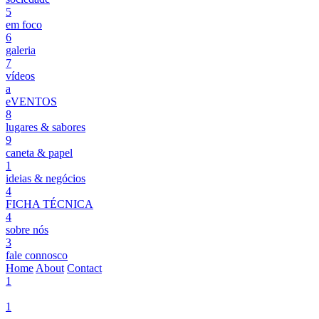
5
em foco
6
galeria
7
vídeos
a
eVENTOS
8
lugares & sabores
9
caneta & papel
1
ideias & negócios
4
FICHA TÉCNICA
4
sobre nós
3
fale connosco
Home
About
Contact
1
1