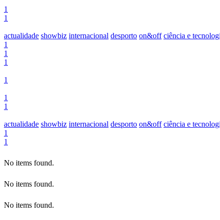
1
1
actualidade
showbiz
internacional
desporto
on&off
ciência e tecnolog
1
1
1
1
1
1
actualidade
showbiz
internacional
desporto
on&off
ciência e tecnolog
1
1
No items found.
No items found.
No items found.