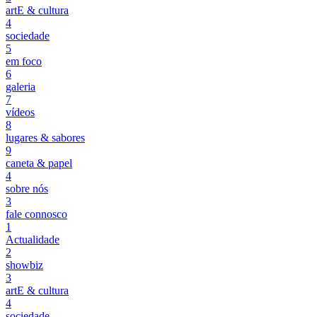
artE & cultura
4
sociedade
5
em foco
6
galeria
7
vídeos
8
lugares & sabores
9
caneta & papel
4
sobre nós
3
fale connosco
1
Actualidade
2
showbiz
3
artE & cultura
4
sociedade