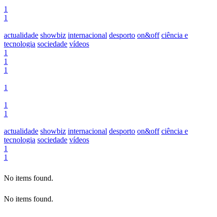
1
1
actualidade
showbiz
internacional
desporto
on&off
ciência e
tecnologia
sociedade
vídeos
1
1
1
1
1
1
actualidade
showbiz
internacional
desporto
on&off
ciência e
tecnologia
sociedade
vídeos
1
1
No items found.
No items found.