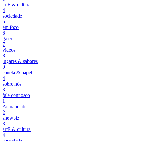
artE & cultura
4
sociedade
5
em foco
6
galeria
7
vídeos
8
lugares & sabores
9
caneta & papel
4
sobre nós
3
fale connosco
1
Actualidade
2
showbiz
3
artE & cultura
4
sociedade