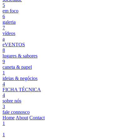
5
em foco
6
galeria
7
vídeos
a
eVENTOS
8
lugares & sabores
9
caneta & papel
1
ideias & negócios
4
FICHA TÉCNICA
4
sobre nós
3
fale connosco
Home
About
Contact
1
1