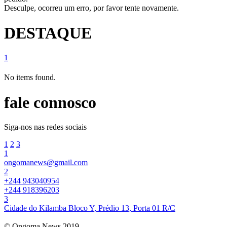
Desculpe, ocorreu um erro, por favor tente novamente.
DESTAQUE
1
No items found.
fale connosco
Siga-nos nas redes sociais
1
2
3
1
ongomanews@gmail.com
2
+244 943040954
+244 918396203
3
Cidade do Kilamba Bloco Y, Prédio 13, Porta 01 R/C
© Ongoma News 2019.