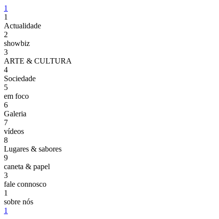
1
1
Actualidade
2
showbiz
3
ARTE & CULTURA
4
Sociedade
5
em foco
6
Galeria
7
vídeos
8
Lugares & sabores
9
caneta & papel
3
fale connosco
1
sobre nós
1