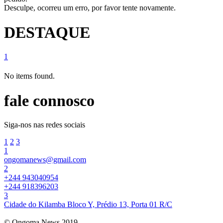
Desculpe, ocorreu um erro, por favor tente novamente.
DESTAQUE
1
No items found.
fale connosco
Siga-nos nas redes sociais
1
2
3
1
ongomanews@gmail.com
2
+244 943040954
+244 918396203
3
Cidade do Kilamba Bloco Y, Prédio 13, Porta 01 R/C
© Ongoma News 2019.