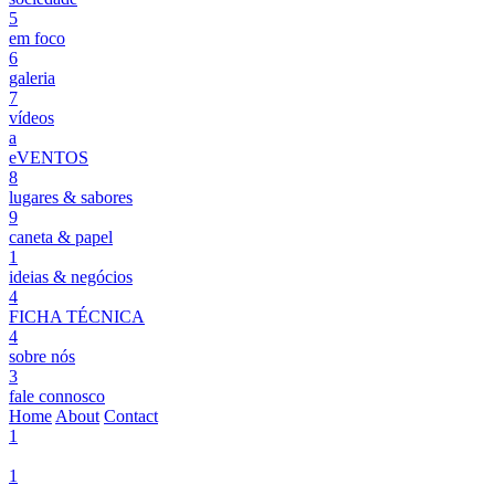
5
em foco
6
galeria
7
vídeos
a
eVENTOS
8
lugares & sabores
9
caneta & papel
1
ideias & negócios
4
FICHA TÉCNICA
4
sobre nós
3
fale connosco
Home
About
Contact
1
1