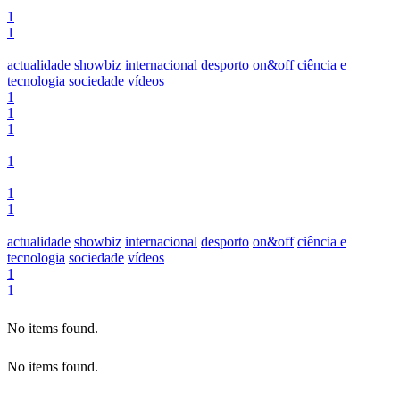
1
1
actualidade
showbiz
internacional
desporto
on&off
ciência e
tecnologia
sociedade
vídeos
1
1
1
1
1
1
actualidade
showbiz
internacional
desporto
on&off
ciência e
tecnologia
sociedade
vídeos
1
1
No items found.
No items found.