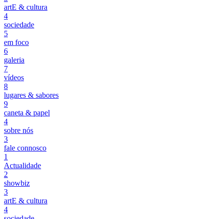
artE & cultura
4
sociedade
5
em foco
6
galeria
7
vídeos
8
lugares & sabores
9
caneta & papel
4
sobre nós
3
fale connosco
1
Actualidade
2
showbiz
3
artE & cultura
4
sociedade