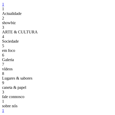
1
1
Actualidade
2
showbiz
3
ARTE & CULTURA
4
Sociedade
5
em foco
6
Galeria
7
vídeos
8
Lugares & sabores
9
caneta & papel
3
fale connosco
1
sobre nós
1