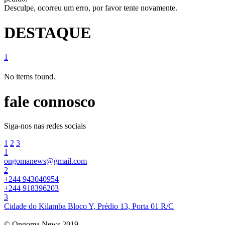
Desculpe, ocorreu um erro, por favor tente novamente.
DESTAQUE
1
No items found.
fale connosco
Siga-nos nas redes sociais
1
2
3
1
ongomanews@gmail.com
2
+244 943040954
+244 918396203
3
Cidade do Kilamba Bloco Y, Prédio 13, Porta 01 R/C
© Ongoma News 2019.