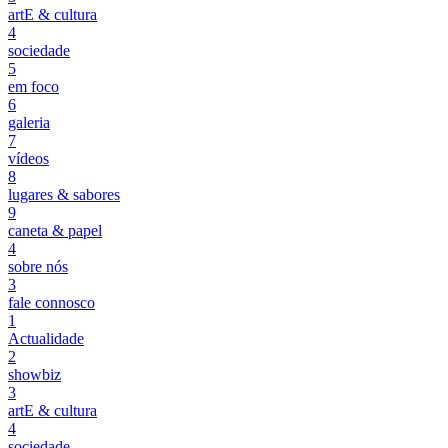
artE & cultura
4
sociedade
5
em foco
6
galeria
7
vídeos
8
lugares & sabores
9
caneta & papel
4
sobre nós
3
fale connosco
1
Actualidade
2
showbiz
3
artE & cultura
4
sociedade