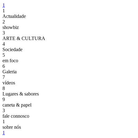
1
1
Actualidade
2
showbiz
3
ARTE & CULTURA
4
Sociedade
5
em foco
6
Galeria
7
vídeos
8
Lugares & sabores
9
caneta & papel
3
fale connosco
1
sobre nós
1