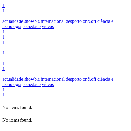
1
1
actualidade
showbiz
internacional
desporto
on&off
ciência e
tecnologia
sociedade
vídeos
1
1
1
1
1
1
actualidade
showbiz
internacional
desporto
on&off
ciência e
tecnologia
sociedade
vídeos
1
1
No items found.
No items found.