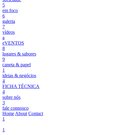
5
em foco
6
galeria
7
vídeos
a
eVENTOS
8
lugares & sabores
9
caneta & papel
1
ideias & negócios
4
FICHA TÉCNICA
4
sobre nós
3
fale connosco
Home
About
Contact
1
1