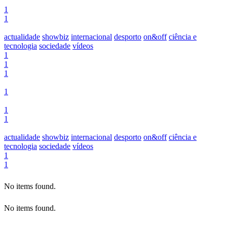
1
1
actualidade
showbiz
internacional
desporto
on&off
ciência e
tecnologia
sociedade
vídeos
1
1
1
1
1
1
actualidade
showbiz
internacional
desporto
on&off
ciência e
tecnologia
sociedade
vídeos
1
1
No items found.
No items found.