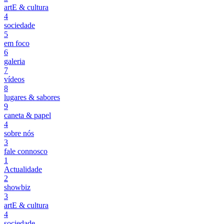
artE & cultura
4
sociedade
5
em foco
6
galeria
7
vídeos
8
lugares & sabores
9
caneta & papel
4
sobre nós
3
fale connosco
1
Actualidade
2
showbiz
3
artE & cultura
4
sociedade