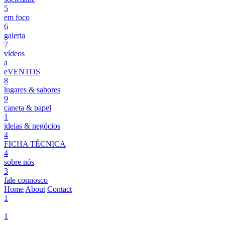
5
em foco
6
galeria
7
vídeos
a
eVENTOS
8
lugares & sabores
9
caneta & papel
1
ideias & negócios
4
FICHA TÉCNICA
4
sobre nós
3
fale connosco
Home
About
Contact
1
1