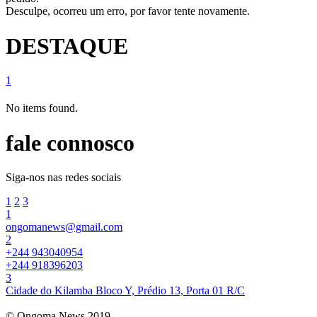
Desculpe, ocorreu um erro, por favor tente novamente.
DESTAQUE
1
No items found.
fale connosco
Siga-nos nas redes sociais
1
2
3
1
ongomanews@gmail.com
2
+244 943040954
+244 918396203
3
Cidade do Kilamba Bloco Y, Prédio 13, Porta 01 R/C
© Ongoma News 2019.