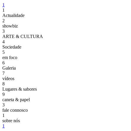
1
1
Actualidade
2
showbiz
3
ARTE & CULTURA
4
Sociedade
5
em foco
6
Galeria
7
vídeos
8
Lugares & sabores
9
caneta & papel
3
fale connosco
1
sobre nós
1