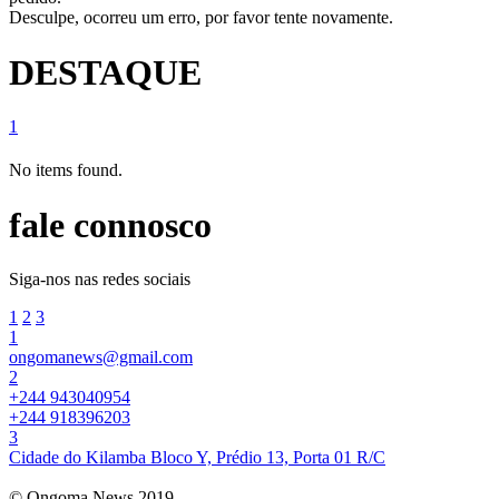
Desculpe, ocorreu um erro, por favor tente novamente.
DESTAQUE
1
No items found.
fale connosco
Siga-nos nas redes sociais
1
2
3
1
ongomanews@gmail.com
2
+244 943040954
+244 918396203
3
Cidade do Kilamba Bloco Y, Prédio 13, Porta 01 R/C
© Ongoma News 2019.