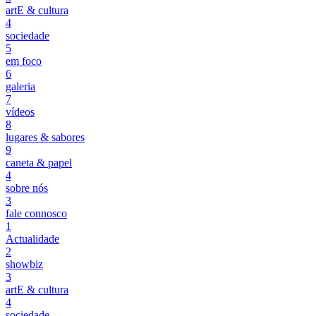
artE & cultura
4
sociedade
5
em foco
6
galeria
7
vídeos
8
lugares & sabores
9
caneta & papel
4
sobre nós
3
fale connosco
1
Actualidade
2
showbiz
3
artE & cultura
4
sociedade