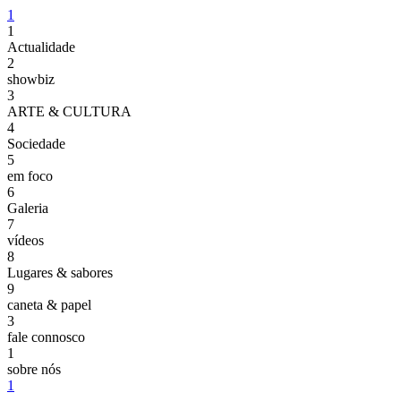
1
1
Actualidade
2
showbiz
3
ARTE & CULTURA
4
Sociedade
5
em foco
6
Galeria
7
vídeos
8
Lugares & sabores
9
caneta & papel
3
fale connosco
1
sobre nós
1