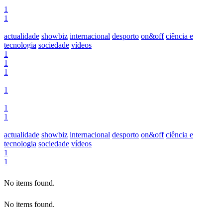
1
1
actualidade
showbiz
internacional
desporto
on&off
ciência e
tecnologia
sociedade
vídeos
1
1
1
1
1
1
actualidade
showbiz
internacional
desporto
on&off
ciência e
tecnologia
sociedade
vídeos
1
1
No items found.
No items found.