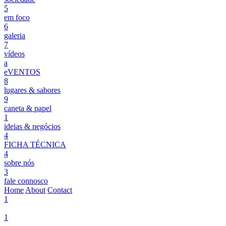
5
em foco
6
galeria
7
vídeos
a
eVENTOS
8
lugares & sabores
9
caneta & papel
1
ideias & negócios
4
FICHA TÉCNICA
4
sobre nós
3
fale connosco
Home
About
Contact
1
1