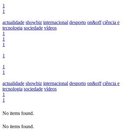
1
1
actualidade
showbiz
internacional
desporto
on&off
ciência e
tecnologia
sociedade
vídeos
1
1
1
1
1
1
actualidade
showbiz
internacional
desporto
on&off
ciência e
tecnologia
sociedade
vídeos
1
1
No items found.
No items found.