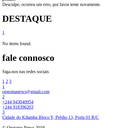
Desculpe, ocorreu um erro, por favor tente novamente.
DESTAQUE
1
No items found.
fale connosco
Siga-nos nas redes sociais
1
2
3
1
ongomanews@gmail.com
2
+244 943040954
+244 918396203
3
Cidade do Kilamba Bloco Y, Prédio 13, Porta 01 R/C
© Ongoma News 2019.