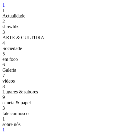
1
1
Actualidade
2
showbiz
3
ARTE & CULTURA
4
Sociedade
5
em foco
6
Galeria
7
vídeos
8
Lugares & sabores
9
caneta & papel
3
fale connosco
1
sobre nós
1