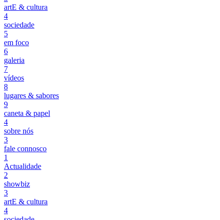
artE & cultura
4
sociedade
5
em foco
6
galeria
7
vídeos
8
lugares & sabores
9
caneta & papel
4
sobre nós
3
fale connosco
1
Actualidade
2
showbiz
3
artE & cultura
4
sociedade