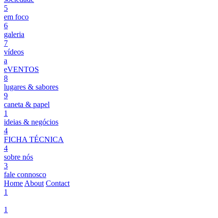
5
em foco
6
galeria
7
vídeos
a
eVENTOS
8
lugares & sabores
9
caneta & papel
1
ideias & negócios
4
FICHA TÉCNICA
4
sobre nós
3
fale connosco
Home
About
Contact
1
1