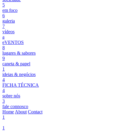
5
em foco
6
galeria
7
vídeos
a
eVENTOS
8
lugares & sabores
9
caneta & papel
1
ideias & negócios
4
FICHA TÉCNICA
4
sobre nós
3
fale connosco
Home
About
Contact
1
1