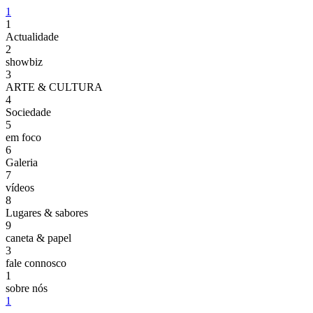
1
1
Actualidade
2
showbiz
3
ARTE & CULTURA
4
Sociedade
5
em foco
6
Galeria
7
vídeos
8
Lugares & sabores
9
caneta & papel
3
fale connosco
1
sobre nós
1