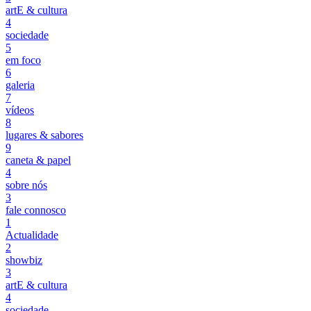
artE & cultura
4
sociedade
5
em foco
6
galeria
7
vídeos
8
lugares & sabores
9
caneta & papel
4
sobre nós
3
fale connosco
1
Actualidade
2
showbiz
3
artE & cultura
4
sociedade