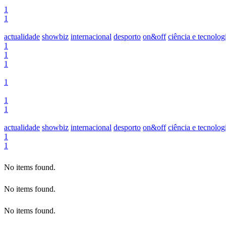
1
1
actualidade
showbiz
internacional
desporto
on&off
ciência e tecnolog
1
1
1
1
1
1
actualidade
showbiz
internacional
desporto
on&off
ciência e tecnolog
1
1
No items found.
No items found.
No items found.