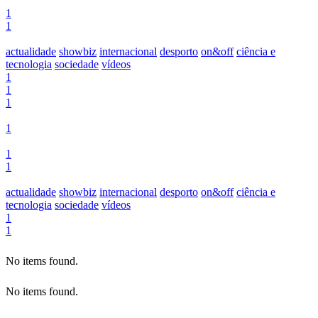
1
1
actualidade
showbiz
internacional
desporto
on&off
ciência e
tecnologia
sociedade
vídeos
1
1
1
1
1
1
actualidade
showbiz
internacional
desporto
on&off
ciência e
tecnologia
sociedade
vídeos
1
1
No items found.
No items found.