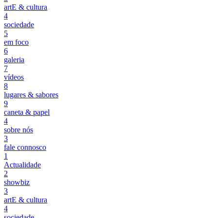
artE & cultura
4
sociedade
5
em foco
6
galeria
7
vídeos
8
lugares & sabores
9
caneta & papel
4
sobre nós
3
fale connosco
1
Actualidade
2
showbiz
3
artE & cultura
4
sociedade