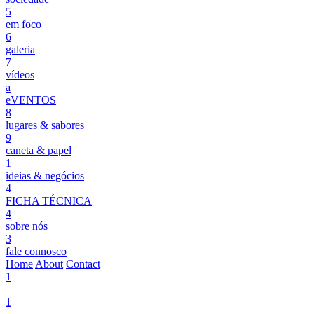
5
em foco
6
galeria
7
vídeos
a
eVENTOS
8
lugares & sabores
9
caneta & papel
1
ideias & negócios
4
FICHA TÉCNICA
4
sobre nós
3
fale connosco
Home
About
Contact
1
1