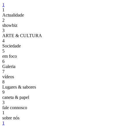
1
1
Actualidade
2
showbiz
3
ARTE & CULTURA
4
Sociedade
5
em foco
6
Galeria
7
vídeos
8
Lugares & sabores
9
caneta & papel
3
fale connosco
1
sobre nós
1