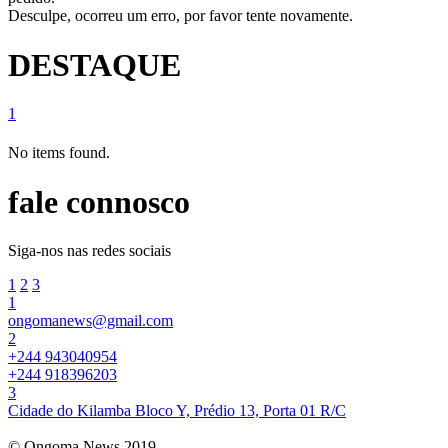
Desculpe, ocorreu um erro, por favor tente novamente.
DESTAQUE
1
No items found.
fale connosco
Siga-nos nas redes sociais
1
2
3
1
ongomanews@gmail.com
2
+244 943040954
+244 918396203
3
Cidade do Kilamba Bloco Y, Prédio 13, Porta 01 R/C
© Ongoma News 2019.