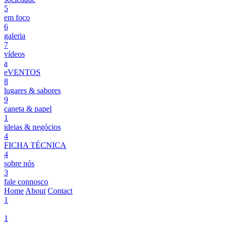
5
em foco
6
galeria
7
vídeos
a
eVENTOS
8
lugares & sabores
9
caneta & papel
1
ideias & negócios
4
FICHA TÉCNICA
4
sobre nós
3
fale connosco
Home
About
Contact
1
1