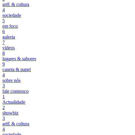
artE & cultura
4
sociedade
5
em foco
6
galeria
7
vídeos
8
lugares & sabores
9
caneta & papel
4
sobre nós
3
fale connosco
1
Actualidade
2
showbiz
3
artE & cultura
4
sociedade