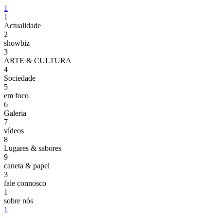
1
1
Actualidade
2
showbiz
3
ARTE & CULTURA
4
Sociedade
5
em foco
6
Galeria
7
vídeos
8
Lugares & sabores
9
caneta & papel
3
fale connosco
1
sobre nós
1