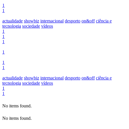
1
1
actualidade
showbiz
internacional
desporto
on&off
ciência e
tecnologia
sociedade
vídeos
1
1
1
1
1
1
actualidade
showbiz
internacional
desporto
on&off
ciência e
tecnologia
sociedade
vídeos
1
1
No items found.
No items found.