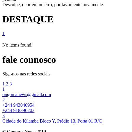
Desculpe, ocorreu um erro, por favor tente novamente.
DESTAQUE
1
No items found.
fale connosco
Siga-nos nas redes sociais
1
2
3
1
ongomanews@gmail.com
2
+244 943040954
+244 918396203
3
Cidade do Kilamba Bloco Y, Prédio 13, Porta 01 R/C
© Ongoma News 2019.