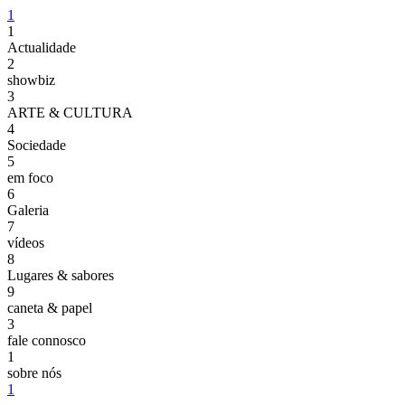
1
1
Actualidade
2
showbiz
3
ARTE & CULTURA
4
Sociedade
5
em foco
6
Galeria
7
vídeos
8
Lugares & sabores
9
caneta & papel
3
fale connosco
1
sobre nós
1