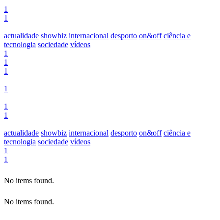
1
1
actualidade
showbiz
internacional
desporto
on&off
ciência e
tecnologia
sociedade
vídeos
1
1
1
1
1
1
actualidade
showbiz
internacional
desporto
on&off
ciência e
tecnologia
sociedade
vídeos
1
1
No items found.
No items found.