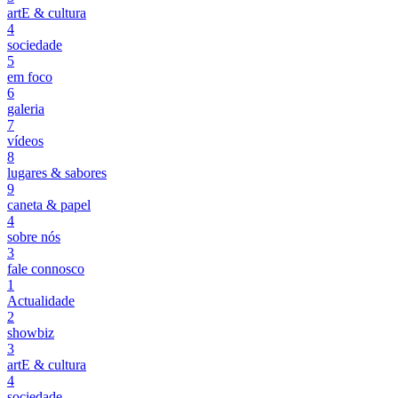
artE & cultura
4
sociedade
5
em foco
6
galeria
7
vídeos
8
lugares & sabores
9
caneta & papel
4
sobre nós
3
fale connosco
1
Actualidade
2
showbiz
3
artE & cultura
4
sociedade