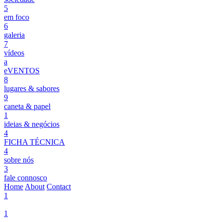
5
em foco
6
galeria
7
vídeos
a
eVENTOS
8
lugares & sabores
9
caneta & papel
1
ideias & negócios
4
FICHA TÉCNICA
4
sobre nós
3
fale connosco
Home
About
Contact
1
1