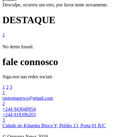
Desculpe, ocorreu um erro, por favor tente novamente.
DESTAQUE
1
No items found.
fale connosco
Siga-nos nas redes sociais
1
2
3
1
ongomanews@gmail.com
2
+244 943040954
+244 918396203
3
Cidade do Kilamba Bloco Y, Prédio 13, Porta 01 R/C
© Ongoma News 2019.