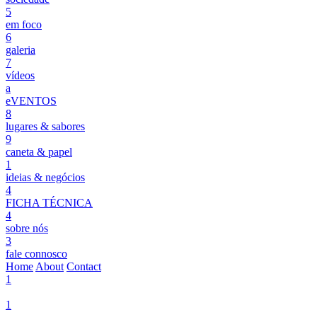
5
em foco
6
galeria
7
vídeos
a
eVENTOS
8
lugares & sabores
9
caneta & papel
1
ideias & negócios
4
FICHA TÉCNICA
4
sobre nós
3
fale connosco
Home
About
Contact
1
1