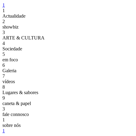
1
1
Actualidade
2
showbiz
3
ARTE & CULTURA
4
Sociedade
5
em foco
6
Galeria
7
vídeos
8
Lugares & sabores
9
caneta & papel
3
fale connosco
1
sobre nós
1