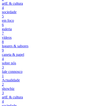
artE & cultura
4
sociedade
5
em foco
6
galeria
7
vídeos
8
lugares & sabores
9
caneta & papel
4
sobre nós
3
fale connosco
1
Actualidade
2
showbiz
3
artE & cultura
4
sociedade