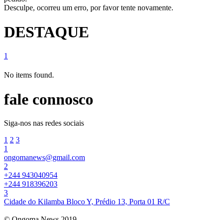
Desculpe, ocorreu um erro, por favor tente novamente.
DESTAQUE
1
No items found.
fale connosco
Siga-nos nas redes sociais
1
2
3
1
ongomanews@gmail.com
2
+244 943040954
+244 918396203
3
Cidade do Kilamba Bloco Y, Prédio 13, Porta 01 R/C
© Ongoma News 2019.