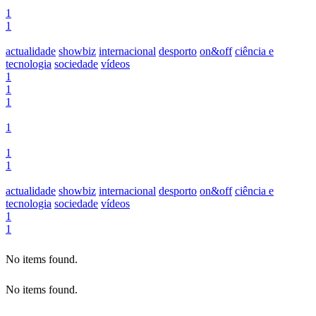
1
1
actualidade
showbiz
internacional
desporto
on&off
ciência e
tecnologia
sociedade
vídeos
1
1
1
1
1
1
actualidade
showbiz
internacional
desporto
on&off
ciência e
tecnologia
sociedade
vídeos
1
1
No items found.
No items found.