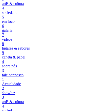
artE & cultura
4
sociedade
5
em foco
6
galeria
7
vídeos
8
lugares & sabores
9
caneta & papel
4
sobre nós
3
fale connosco
1
Actualidade
2
showbiz
3
artE & cultura
4
sociedade