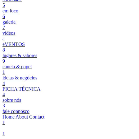
5
em foco
6
galeria
7
vídeos
a
eVENTOS
8
lugares & sabores
9
caneta & papel
1
ideias & negócios
4
FICHA TÉCNICA
4
sobre nós
3
fale connosco
Home
About
Contact
1
1