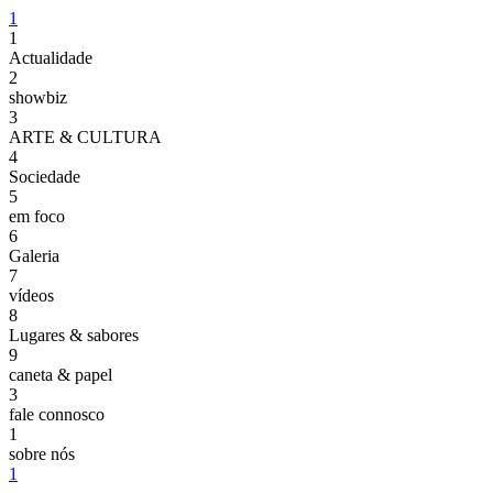
1
1
Actualidade
2
showbiz
3
ARTE & CULTURA
4
Sociedade
5
em foco
6
Galeria
7
vídeos
8
Lugares & sabores
9
caneta & papel
3
fale connosco
1
sobre nós
1