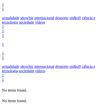
1
1
actualidade
showbiz
internacional
desporto
on&off
ciência e
tecnologia
sociedade
vídeos
1
1
1
1
1
1
actualidade
showbiz
internacional
desporto
on&off
ciência e
tecnologia
sociedade
vídeos
1
1
No items found.
No items found.