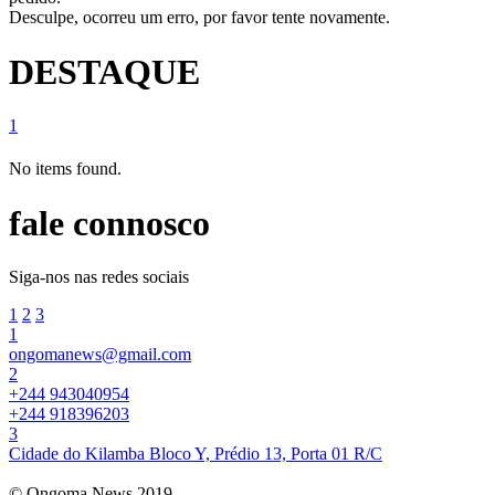
Desculpe, ocorreu um erro, por favor tente novamente.
DESTAQUE
1
No items found.
fale connosco
Siga-nos nas redes sociais
1
2
3
1
ongomanews@gmail.com
2
+244 943040954
+244 918396203
3
Cidade do Kilamba Bloco Y, Prédio 13, Porta 01 R/C
© Ongoma News 2019.