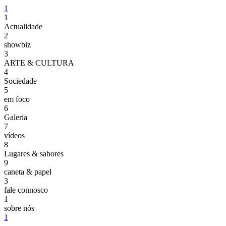
1
1
Actualidade
2
showbiz
3
ARTE & CULTURA
4
Sociedade
5
em foco
6
Galeria
7
vídeos
8
Lugares & sabores
9
caneta & papel
3
fale connosco
1
sobre nós
1