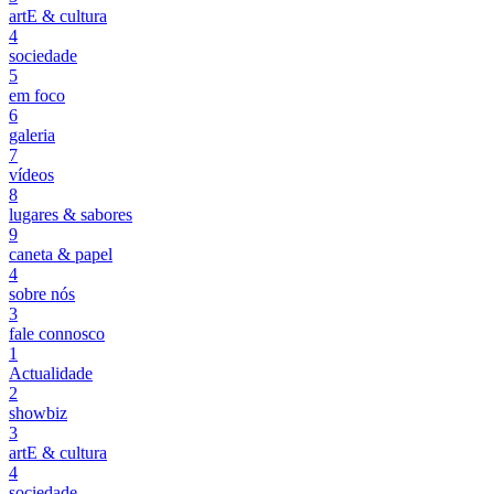
artE & cultura
4
sociedade
5
em foco
6
galeria
7
vídeos
8
lugares & sabores
9
caneta & papel
4
sobre nós
3
fale connosco
1
Actualidade
2
showbiz
3
artE & cultura
4
sociedade