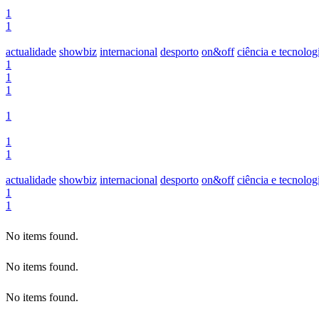
1
1
actualidade
showbiz
internacional
desporto
on&off
ciência e tecnolog
1
1
1
1
1
1
actualidade
showbiz
internacional
desporto
on&off
ciência e tecnolog
1
1
No items found.
No items found.
No items found.