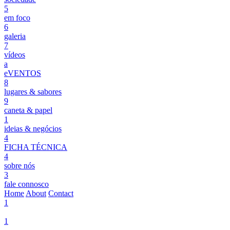
5
em foco
6
galeria
7
vídeos
a
eVENTOS
8
lugares & sabores
9
caneta & papel
1
ideias & negócios
4
FICHA TÉCNICA
4
sobre nós
3
fale connosco
Home
About
Contact
1
1