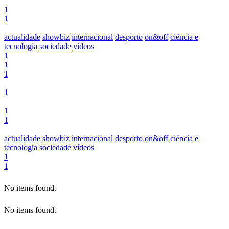
1
1
actualidade
showbiz
internacional
desporto
on&off
ciência e
tecnologia
sociedade
vídeos
1
1
1
1
1
1
actualidade
showbiz
internacional
desporto
on&off
ciência e
tecnologia
sociedade
vídeos
1
1
No items found.
No items found.