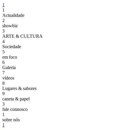
1
1
Actualidade
2
showbiz
3
ARTE & CULTURA
4
Sociedade
5
em foco
6
Galeria
7
vídeos
8
Lugares & sabores
9
caneta & papel
3
fale connosco
1
sobre nós
1