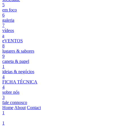
5
em foco
6
galeria
7
vídeos
a
eVENTOS
8
lugares & sabores
9
caneta & papel
1
ideias & negócios
4
FICHA TÉCNICA
4
sobre nós
3
fale connosco
Home
About
Contact
1
1