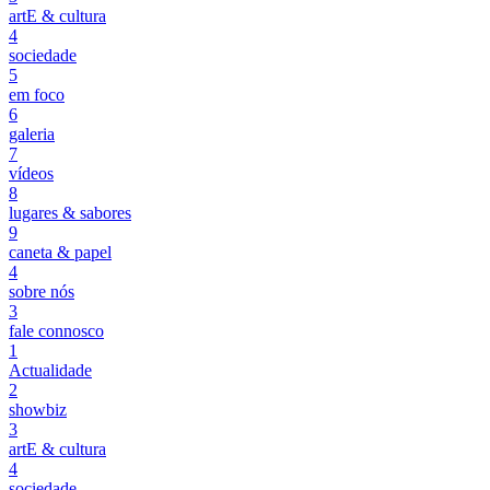
artE & cultura
4
sociedade
5
em foco
6
galeria
7
vídeos
8
lugares & sabores
9
caneta & papel
4
sobre nós
3
fale connosco
1
Actualidade
2
showbiz
3
artE & cultura
4
sociedade