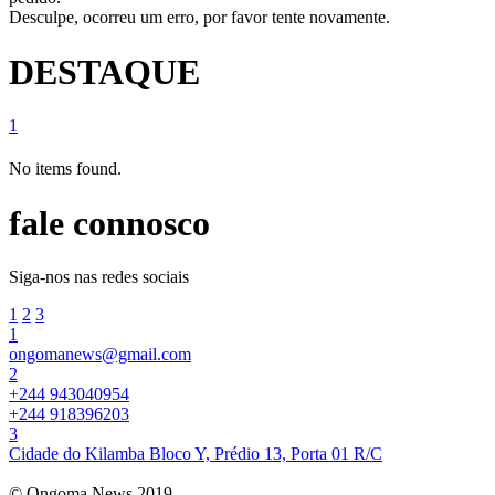
Desculpe, ocorreu um erro, por favor tente novamente.
DESTAQUE
1
No items found.
fale connosco
Siga-nos nas redes sociais
1
2
3
1
ongomanews@gmail.com
2
+244 943040954
+244 918396203
3
Cidade do Kilamba Bloco Y, Prédio 13, Porta 01 R/C
© Ongoma News 2019.