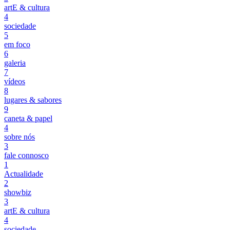
artE & cultura
4
sociedade
5
em foco
6
galeria
7
vídeos
8
lugares & sabores
9
caneta & papel
4
sobre nós
3
fale connosco
1
Actualidade
2
showbiz
3
artE & cultura
4
sociedade