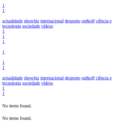
1
1
actualidade
showbiz
internacional
desporto
on&off
ciência e
tecnologia
sociedade
vídeos
1
1
1
1
1
1
actualidade
showbiz
internacional
desporto
on&off
ciência e
tecnologia
sociedade
vídeos
1
1
No items found.
No items found.