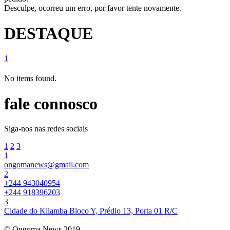
Desculpe, ocorreu um erro, por favor tente novamente.
DESTAQUE
1
No items found.
fale connosco
Siga-nos nas redes sociais
1
2
3
1
ongomanews@gmail.com
2
+244 943040954
+244 918396203
3
Cidade do Kilamba Bloco Y, Prédio 13, Porta 01 R/C
© Ongoma News 2019.