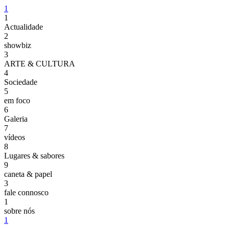
1
1
Actualidade
2
showbiz
3
ARTE & CULTURA
4
Sociedade
5
em foco
6
Galeria
7
vídeos
8
Lugares & sabores
9
caneta & papel
3
fale connosco
1
sobre nós
1