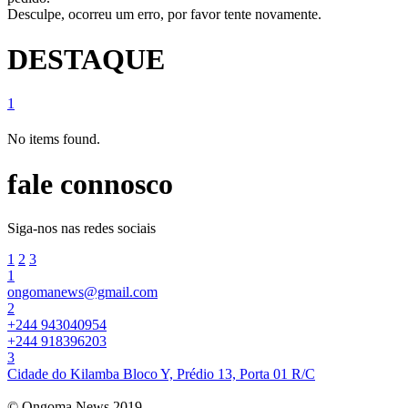
Desculpe, ocorreu um erro, por favor tente novamente.
DESTAQUE
1
No items found.
fale connosco
Siga-nos nas redes sociais
1
2
3
1
ongomanews@gmail.com
2
+244 943040954
+244 918396203
3
Cidade do Kilamba Bloco Y, Prédio 13, Porta 01 R/C
© Ongoma News 2019.