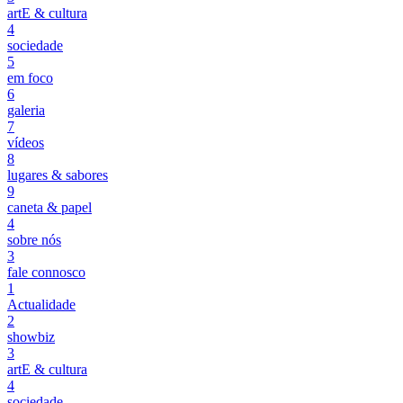
artE & cultura
4
sociedade
5
em foco
6
galeria
7
vídeos
8
lugares & sabores
9
caneta & papel
4
sobre nós
3
fale connosco
1
Actualidade
2
showbiz
3
artE & cultura
4
sociedade