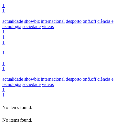
1
1
actualidade
showbiz
internacional
desporto
on&off
ciência e
tecnologia
sociedade
vídeos
1
1
1
1
1
1
actualidade
showbiz
internacional
desporto
on&off
ciência e
tecnologia
sociedade
vídeos
1
1
No items found.
No items found.