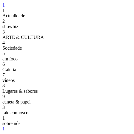
1
1
Actualidade
2
showbiz
3
ARTE & CULTURA
4
Sociedade
5
em foco
6
Galeria
7
vídeos
8
Lugares & sabores
9
caneta & papel
3
fale connosco
1
sobre nós
1