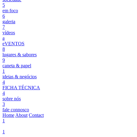
5
em foco
6
galeria
7
vídeos
a
eVENTOS
8
lugares & sabores
9
caneta & papel
1
ideias & negócios
4
FICHA TÉCNICA
4
sobre nós
3
fale connosco
Home
About
Contact
1
1