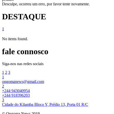
Desculpe, ocorreu um erro, por favor tente novamente.
DESTAQUE
1
No items found.
fale connosco
Siga-nos nas redes sociais
1
2
3
1
ongomanews@gmail.com
2
+244 943040954
+244 918396203
3
Cidade do Kilamba Bloco Y, Prédio 13, Porta 01 R/C
© Ongoma News 2019.