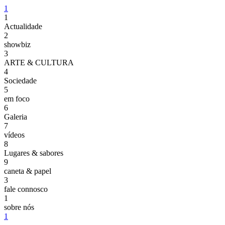
1
1
Actualidade
2
showbiz
3
ARTE & CULTURA
4
Sociedade
5
em foco
6
Galeria
7
vídeos
8
Lugares & sabores
9
caneta & papel
3
fale connosco
1
sobre nós
1