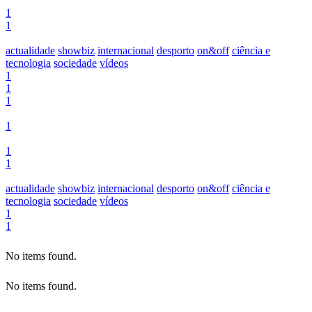
1
1
actualidade
showbiz
internacional
desporto
on&off
ciência e
tecnologia
sociedade
vídeos
1
1
1
1
1
1
actualidade
showbiz
internacional
desporto
on&off
ciência e
tecnologia
sociedade
vídeos
1
1
No items found.
No items found.