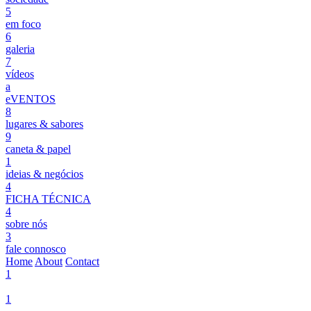
5
em foco
6
galeria
7
vídeos
a
eVENTOS
8
lugares & sabores
9
caneta & papel
1
ideias & negócios
4
FICHA TÉCNICA
4
sobre nós
3
fale connosco
Home
About
Contact
1
1