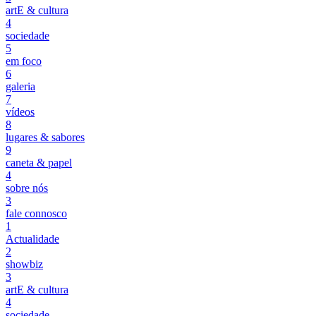
artE & cultura
4
sociedade
5
em foco
6
galeria
7
vídeos
8
lugares & sabores
9
caneta & papel
4
sobre nós
3
fale connosco
1
Actualidade
2
showbiz
3
artE & cultura
4
sociedade