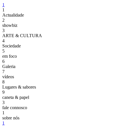
1
1
Actualidade
2
showbiz
3
ARTE & CULTURA
4
Sociedade
5
em foco
6
Galeria
7
vídeos
8
Lugares & sabores
9
caneta & papel
3
fale connosco
1
sobre nós
1