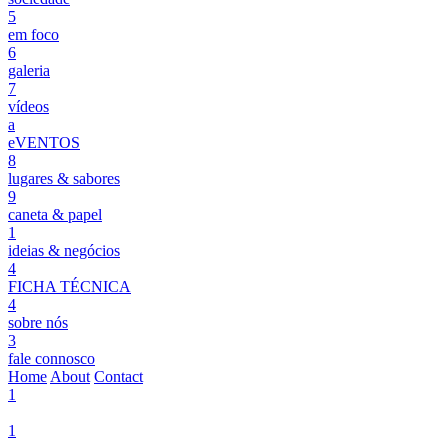
5
em foco
6
galeria
7
vídeos
a
eVENTOS
8
lugares & sabores
9
caneta & papel
1
ideias & negócios
4
FICHA TÉCNICA
4
sobre nós
3
fale connosco
Home
About
Contact
1
1