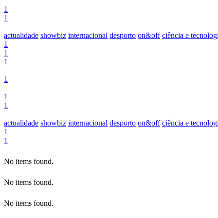
1
1
actualidade
showbiz
internacional
desporto
on&off
ciência e tecnolog
1
1
1
1
1
1
actualidade
showbiz
internacional
desporto
on&off
ciência e tecnolog
1
1
No items found.
No items found.
No items found.