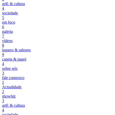
artE & cultura
4
sociedade
5
em foco
6
galeria
7
vídeos
8
lugares & sabores
9
caneta & papel
4
sobre nós
3
fale connosco
1
Actualidade
2
showbiz
3
artE & cultura
4
sociedade