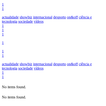
1
1
actualidade
showbiz
internacional
desporto
on&off
ciência e
tecnologia
sociedade
vídeos
1
1
1
1
1
1
actualidade
showbiz
internacional
desporto
on&off
ciência e
tecnologia
sociedade
vídeos
1
1
No items found.
No items found.