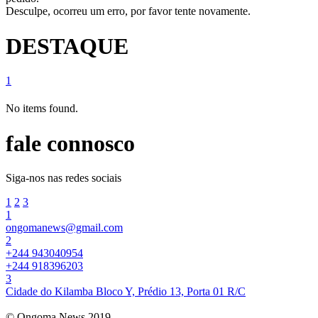
Desculpe, ocorreu um erro, por favor tente novamente.
DESTAQUE
1
No items found.
fale connosco
Siga-nos nas redes sociais
1
2
3
1
ongomanews@gmail.com
2
+244 943040954
+244 918396203
3
Cidade do Kilamba Bloco Y, Prédio 13, Porta 01 R/C
© Ongoma News 2019.