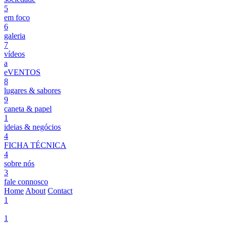
5
em foco
6
galeria
7
vídeos
a
eVENTOS
8
lugares & sabores
9
caneta & papel
1
ideias & negócios
4
FICHA TÉCNICA
4
sobre nós
3
fale connosco
Home
About
Contact
1
1