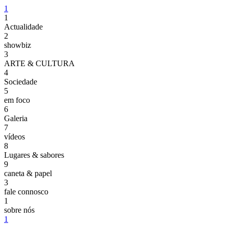
1
1
Actualidade
2
showbiz
3
ARTE & CULTURA
4
Sociedade
5
em foco
6
Galeria
7
vídeos
8
Lugares & sabores
9
caneta & papel
3
fale connosco
1
sobre nós
1