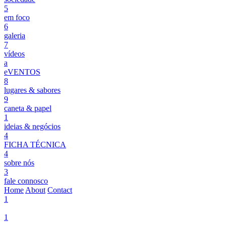
5
em foco
6
galeria
7
vídeos
a
eVENTOS
8
lugares & sabores
9
caneta & papel
1
ideias & negócios
4
FICHA TÉCNICA
4
sobre nós
3
fale connosco
Home
About
Contact
1
1