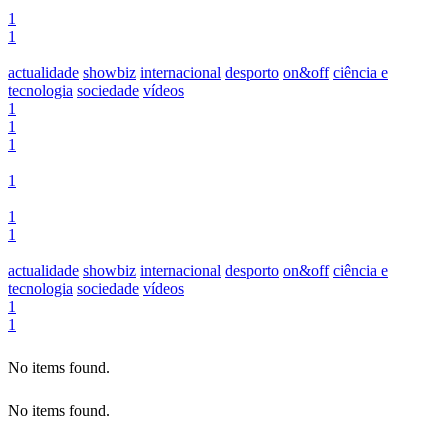
1
1
actualidade
showbiz
internacional
desporto
on&off
ciência e
tecnologia
sociedade
vídeos
1
1
1
1
1
1
actualidade
showbiz
internacional
desporto
on&off
ciência e
tecnologia
sociedade
vídeos
1
1
No items found.
No items found.