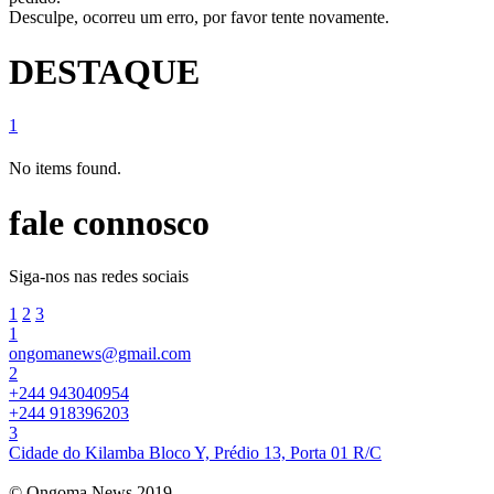
Desculpe, ocorreu um erro, por favor tente novamente.
DESTAQUE
1
No items found.
fale connosco
Siga-nos nas redes sociais
1
2
3
1
ongomanews@gmail.com
2
+244 943040954
+244 918396203
3
Cidade do Kilamba Bloco Y, Prédio 13, Porta 01 R/C
© Ongoma News 2019.