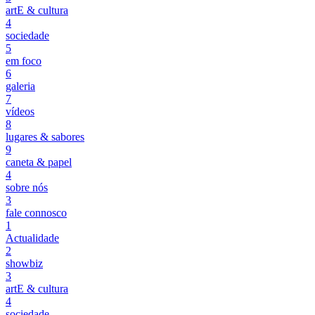
artE & cultura
4
sociedade
5
em foco
6
galeria
7
vídeos
8
lugares & sabores
9
caneta & papel
4
sobre nós
3
fale connosco
1
Actualidade
2
showbiz
3
artE & cultura
4
sociedade