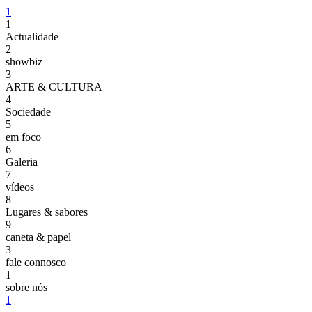
1
1
Actualidade
2
showbiz
3
ARTE & CULTURA
4
Sociedade
5
em foco
6
Galeria
7
vídeos
8
Lugares & sabores
9
caneta & papel
3
fale connosco
1
sobre nós
1