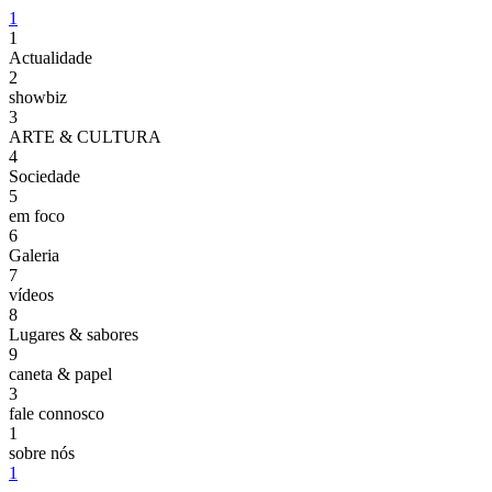
1
1
Actualidade
2
showbiz
3
ARTE & CULTURA
4
Sociedade
5
em foco
6
Galeria
7
vídeos
8
Lugares & sabores
9
caneta & papel
3
fale connosco
1
sobre nós
1