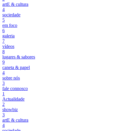
artE & cultura
4
sociedade
5
em foco
6
galeria
7
vídeos
8
lugares & sabores
9
caneta & papel
4
sobre nós
3
fale connosco
1
Actualidade
2
showbiz
3
artE & cultura
4
sociedade