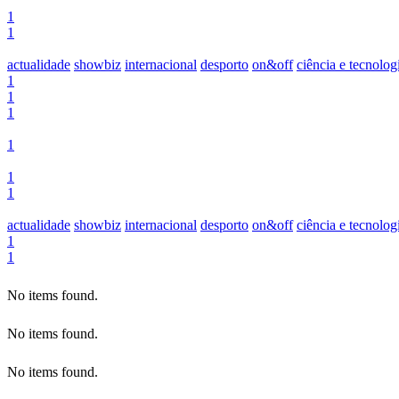
1
1
actualidade
showbiz
internacional
desporto
on&off
ciência e tecnolog
1
1
1
1
1
1
actualidade
showbiz
internacional
desporto
on&off
ciência e tecnolog
1
1
No items found.
No items found.
No items found.