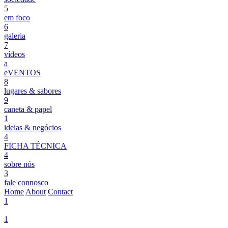
5
em foco
6
galeria
7
vídeos
a
eVENTOS
8
lugares & sabores
9
caneta & papel
1
ideias & negócios
4
FICHA TÉCNICA
4
sobre nós
3
fale connosco
Home
About
Contact
1
1