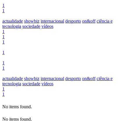
1
1
actualidade
showbiz
internacional
desporto
on&off
ciência e
tecnologia
sociedade
vídeos
1
1
1
1
1
1
actualidade
showbiz
internacional
desporto
on&off
ciência e
tecnologia
sociedade
vídeos
1
1
No items found.
No items found.