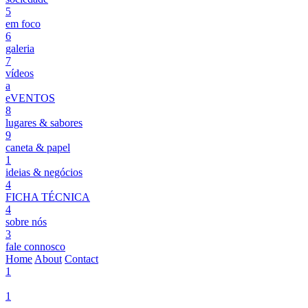
5
em foco
6
galeria
7
vídeos
a
eVENTOS
8
lugares & sabores
9
caneta & papel
1
ideias & negócios
4
FICHA TÉCNICA
4
sobre nós
3
fale connosco
Home
About
Contact
1
1