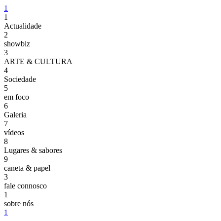
1
1
Actualidade
2
showbiz
3
ARTE & CULTURA
4
Sociedade
5
em foco
6
Galeria
7
vídeos
8
Lugares & sabores
9
caneta & papel
3
fale connosco
1
sobre nós
1