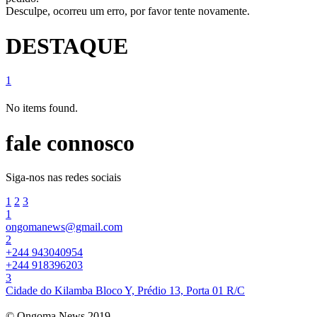
Desculpe, ocorreu um erro, por favor tente novamente.
DESTAQUE
1
No items found.
fale connosco
Siga-nos nas redes sociais
1
2
3
1
ongomanews@gmail.com
2
+244 943040954
+244 918396203
3
Cidade do Kilamba Bloco Y, Prédio 13, Porta 01 R/C
© Ongoma News 2019.