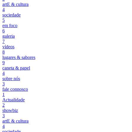
artE & cultura
4
sociedade
5
em foco
6
galeria
7
vídeos
8
lugares & sabores
9
caneta & papel
4
sobre nós
3
fale connosco
1
Actualidade
2
showbiz
3
artE & cultura
4
sociedade