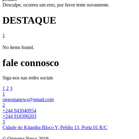
Desculpe, ocorreu um erro, por favor tente novamente.
DESTAQUE
1
No items found.
fale connosco
Siga-nos nas redes sociais
1
2
3
1
ongomanews@gmail.com
2
+244 943040954
+244 918396203
3
Cidade do Kilamba Bloco Y, Prédio 13, Porta 01 R/C
© Ongoma News 2019.