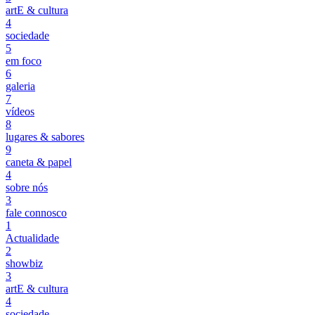
artE & cultura
4
sociedade
5
em foco
6
galeria
7
vídeos
8
lugares & sabores
9
caneta & papel
4
sobre nós
3
fale connosco
1
Actualidade
2
showbiz
3
artE & cultura
4
sociedade