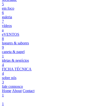
5
em foco
6
galeria
7
vídeos
a
eVENTOS
8
lugares & sabores
9
caneta & papel
1
ideias & negócios
4
FICHA TÉCNICA
4
sobre nós
3
fale connosco
Home
About
Contact
1
1