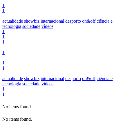
1
1
actualidade
showbiz
internacional
desporto
on&off
ciência e
tecnologia
sociedade
vídeos
1
1
1
1
1
1
actualidade
showbiz
internacional
desporto
on&off
ciência e
tecnologia
sociedade
vídeos
1
1
No items found.
No items found.