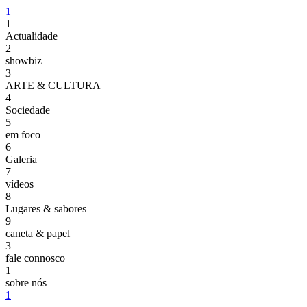
1
1
Actualidade
2
showbiz
3
ARTE & CULTURA
4
Sociedade
5
em foco
6
Galeria
7
vídeos
8
Lugares & sabores
9
caneta & papel
3
fale connosco
1
sobre nós
1