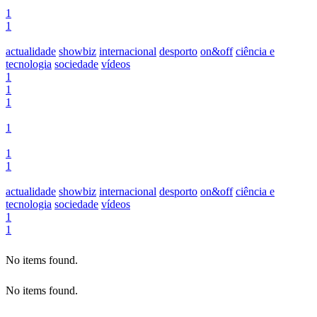
1
1
actualidade
showbiz
internacional
desporto
on&off
ciência e
tecnologia
sociedade
vídeos
1
1
1
1
1
1
actualidade
showbiz
internacional
desporto
on&off
ciência e
tecnologia
sociedade
vídeos
1
1
No items found.
No items found.