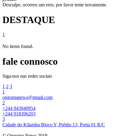
Desculpe, ocorreu um erro, por favor tente novamente.
DESTAQUE
1
No items found.
fale connosco
Siga-nos nas redes sociais
1
2
3
1
ongomanews@gmail.com
2
+244 943040954
+244 918396203
3
Cidade do Kilamba Bloco Y, Prédio 13, Porta 01 R/C
© Ongoma News 2019.