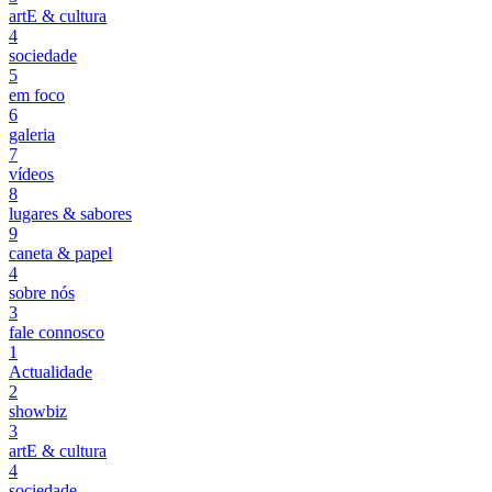
artE & cultura
4
sociedade
5
em foco
6
galeria
7
vídeos
8
lugares & sabores
9
caneta & papel
4
sobre nós
3
fale connosco
1
Actualidade
2
showbiz
3
artE & cultura
4
sociedade