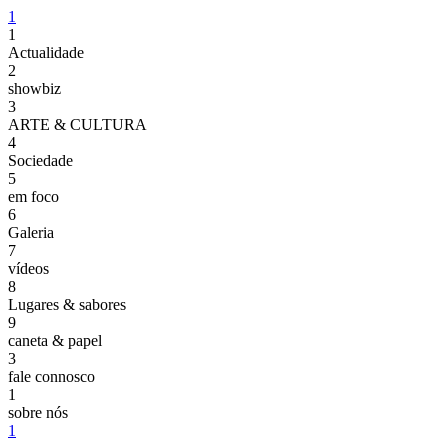
1
1
Actualidade
2
showbiz
3
ARTE & CULTURA
4
Sociedade
5
em foco
6
Galeria
7
vídeos
8
Lugares & sabores
9
caneta & papel
3
fale connosco
1
sobre nós
1