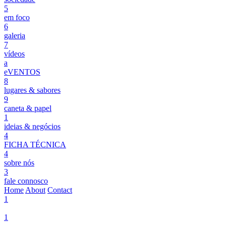
5
em foco
6
galeria
7
vídeos
a
eVENTOS
8
lugares & sabores
9
caneta & papel
1
ideias & negócios
4
FICHA TÉCNICA
4
sobre nós
3
fale connosco
Home
About
Contact
1
1