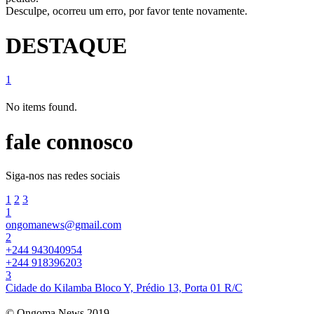
Desculpe, ocorreu um erro, por favor tente novamente.
DESTAQUE
1
No items found.
fale connosco
Siga-nos nas redes sociais
1
2
3
1
ongomanews@gmail.com
2
+244 943040954
+244 918396203
3
Cidade do Kilamba Bloco Y, Prédio 13, Porta 01 R/C
© Ongoma News 2019.