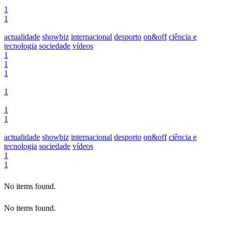
1
1
actualidade
showbiz
internacional
desporto
on&off
ciência e
tecnologia
sociedade
vídeos
1
1
1
1
1
1
actualidade
showbiz
internacional
desporto
on&off
ciência e
tecnologia
sociedade
vídeos
1
1
No items found.
No items found.