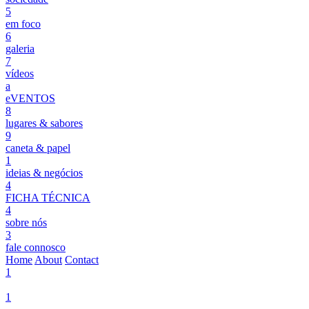
5
em foco
6
galeria
7
vídeos
a
eVENTOS
8
lugares & sabores
9
caneta & papel
1
ideias & negócios
4
FICHA TÉCNICA
4
sobre nós
3
fale connosco
Home
About
Contact
1
1