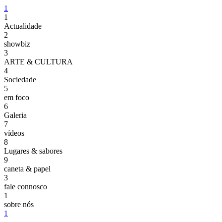
1
1
Actualidade
2
showbiz
3
ARTE & CULTURA
4
Sociedade
5
em foco
6
Galeria
7
vídeos
8
Lugares & sabores
9
caneta & papel
3
fale connosco
1
sobre nós
1