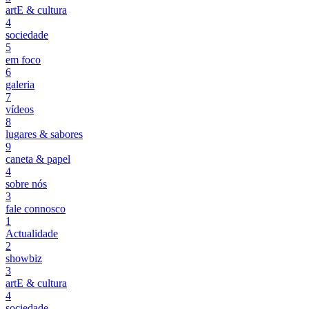
artE & cultura
4
sociedade
5
em foco
6
galeria
7
vídeos
8
lugares & sabores
9
caneta & papel
4
sobre nós
3
fale connosco
1
Actualidade
2
showbiz
3
artE & cultura
4
sociedade