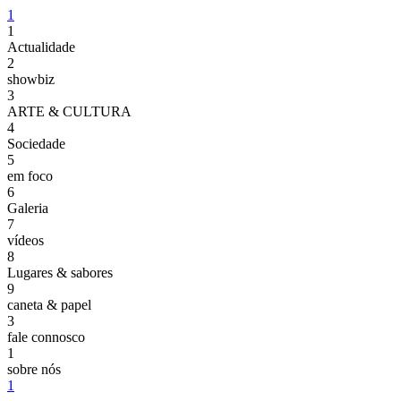
1
1
Actualidade
2
showbiz
3
ARTE & CULTURA
4
Sociedade
5
em foco
6
Galeria
7
vídeos
8
Lugares & sabores
9
caneta & papel
3
fale connosco
1
sobre nós
1