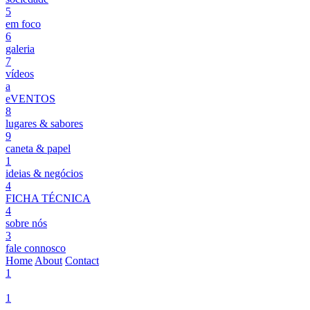
5
em foco
6
galeria
7
vídeos
a
eVENTOS
8
lugares & sabores
9
caneta & papel
1
ideias & negócios
4
FICHA TÉCNICA
4
sobre nós
3
fale connosco
Home
About
Contact
1
1