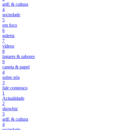
artE & cultura
4
sociedade
5
em foco
6
galeria
7
vídeos
8
lugares & sabores
9
caneta & papel
4
sobre nós
3
fale connosco
1
Actualidade
2
showbiz
3
artE & cultura
4
sociedade