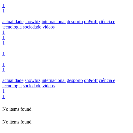
1
1
actualidade
showbiz
internacional
desporto
on&off
ciência e
tecnologia
sociedade
vídeos
1
1
1
1
1
1
actualidade
showbiz
internacional
desporto
on&off
ciência e
tecnologia
sociedade
vídeos
1
1
No items found.
No items found.