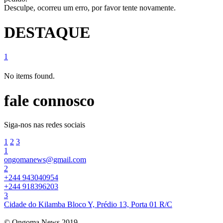
Desculpe, ocorreu um erro, por favor tente novamente.
DESTAQUE
1
No items found.
fale connosco
Siga-nos nas redes sociais
1
2
3
1
ongomanews@gmail.com
2
+244 943040954
+244 918396203
3
Cidade do Kilamba Bloco Y, Prédio 13, Porta 01 R/C
© Ongoma News 2019.