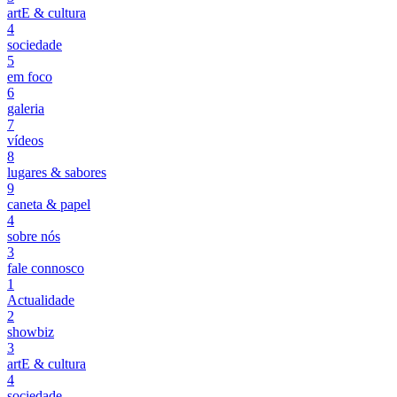
artE & cultura
4
sociedade
5
em foco
6
galeria
7
vídeos
8
lugares & sabores
9
caneta & papel
4
sobre nós
3
fale connosco
1
Actualidade
2
showbiz
3
artE & cultura
4
sociedade