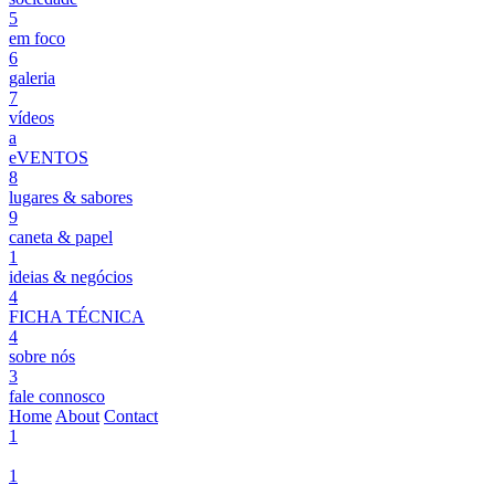
5
em foco
6
galeria
7
vídeos
a
eVENTOS
8
lugares & sabores
9
caneta & papel
1
ideias & negócios
4
FICHA TÉCNICA
4
sobre nós
3
fale connosco
Home
About
Contact
1
1