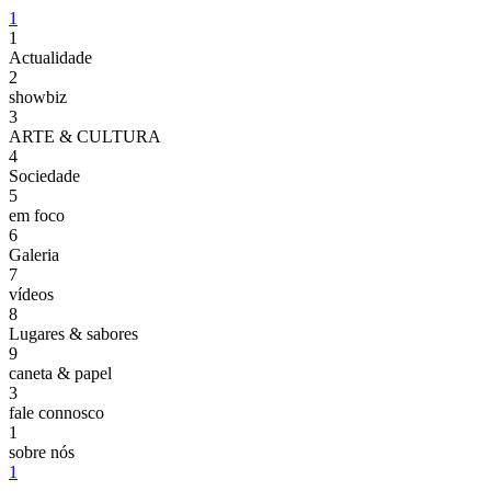
1
1
Actualidade
2
showbiz
3
ARTE & CULTURA
4
Sociedade
5
em foco
6
Galeria
7
vídeos
8
Lugares & sabores
9
caneta & papel
3
fale connosco
1
sobre nós
1