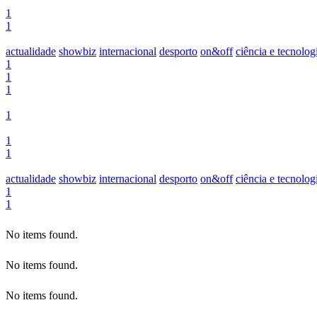
1
1
actualidade
showbiz
internacional
desporto
on&off
ciência e tecnolog
1
1
1
1
1
1
actualidade
showbiz
internacional
desporto
on&off
ciência e tecnolog
1
1
No items found.
No items found.
No items found.