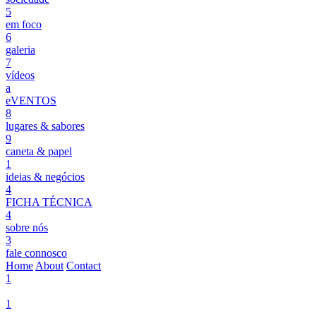
5
em foco
6
galeria
7
vídeos
a
eVENTOS
8
lugares & sabores
9
caneta & papel
1
ideias & negócios
4
FICHA TÉCNICA
4
sobre nós
3
fale connosco
Home
About
Contact
1
1