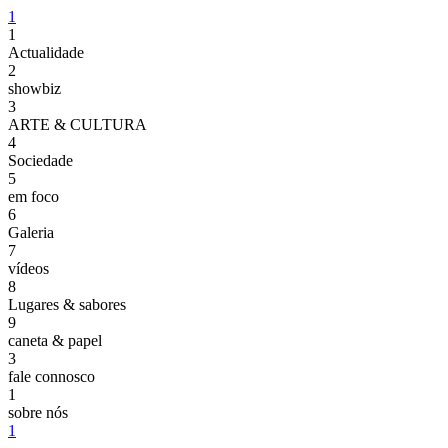
1
1
Actualidade
2
showbiz
3
ARTE & CULTURA
4
Sociedade
5
em foco
6
Galeria
7
vídeos
8
Lugares & sabores
9
caneta & papel
3
fale connosco
1
sobre nós
1