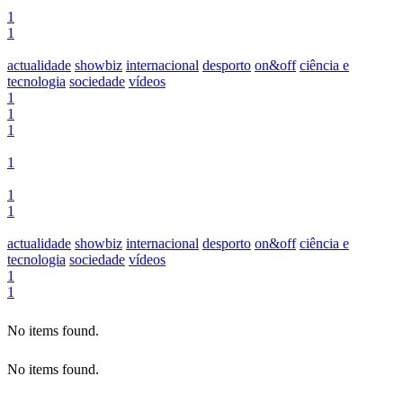
1
1
actualidade
showbiz
internacional
desporto
on&off
ciência e
tecnologia
sociedade
vídeos
1
1
1
1
1
1
actualidade
showbiz
internacional
desporto
on&off
ciência e
tecnologia
sociedade
vídeos
1
1
No items found.
No items found.