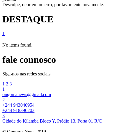
Desculpe, ocorreu um erro, por favor tente novamente.
DESTAQUE
1
No items found.
fale connosco
Siga-nos nas redes sociais
1
2
3
1
ongomanews@gmail.com
2
+244 943040954
+244 918396203
3
Cidade do Kilamba Bloco Y, Prédio 13, Porta 01 R/C
© Ongoma News 2019.