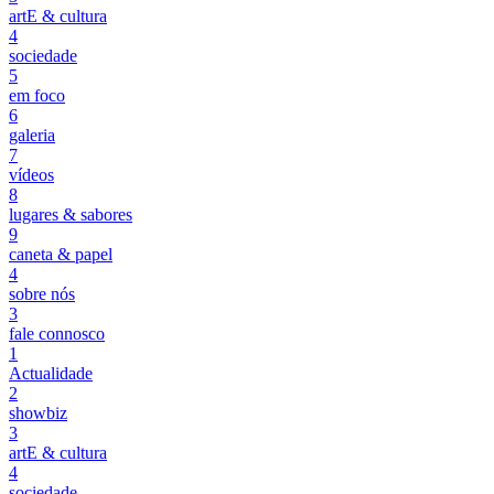
artE & cultura
4
sociedade
5
em foco
6
galeria
7
vídeos
8
lugares & sabores
9
caneta & papel
4
sobre nós
3
fale connosco
1
Actualidade
2
showbiz
3
artE & cultura
4
sociedade