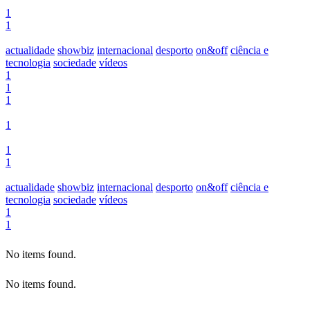
1
1
actualidade
showbiz
internacional
desporto
on&off
ciência e
tecnologia
sociedade
vídeos
1
1
1
1
1
1
actualidade
showbiz
internacional
desporto
on&off
ciência e
tecnologia
sociedade
vídeos
1
1
No items found.
No items found.