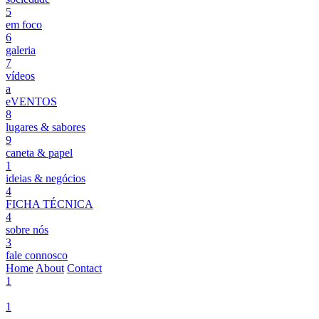
5
em foco
6
galeria
7
vídeos
a
eVENTOS
8
lugares & sabores
9
caneta & papel
1
ideias & negócios
4
FICHA TÉCNICA
4
sobre nós
3
fale connosco
Home
About
Contact
1
1