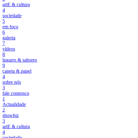
artE & cultura
4
sociedade
5
em foco
6
galeria
7
vídeos
8
lugares & sabores
9
caneta & papel
4
sobre nós
3
fale connosco
1
Actualidade
2
showbiz
3
artE & cultura
4
sociedade