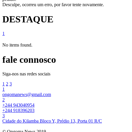
Desculpe, ocorreu um erro, por favor tente novamente.
DESTAQUE
1
No items found.
fale connosco
Siga-nos nas redes sociais
1
2
3
1
ongomanews@gmail.com
2
+244 943040954
+244 918396203
3
Cidade do Kilamba Bloco Y, Prédio 13, Porta 01 R/C
© Ongoma News 2019.