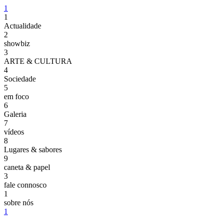
1
1
Actualidade
2
showbiz
3
ARTE & CULTURA
4
Sociedade
5
em foco
6
Galeria
7
vídeos
8
Lugares & sabores
9
caneta & papel
3
fale connosco
1
sobre nós
1