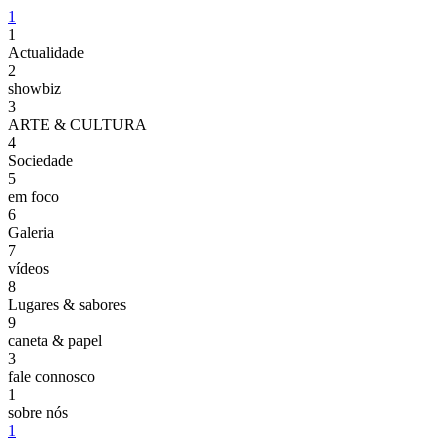
1
1
Actualidade
2
showbiz
3
ARTE & CULTURA
4
Sociedade
5
em foco
6
Galeria
7
vídeos
8
Lugares & sabores
9
caneta & papel
3
fale connosco
1
sobre nós
1