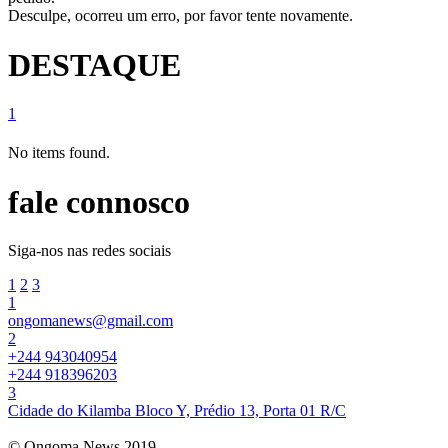
Desculpe, ocorreu um erro, por favor tente novamente.
DESTAQUE
1
No items found.
fale connosco
Siga-nos nas redes sociais
1
2
3
1
ongomanews@gmail.com
2
+244 943040954
+244 918396203
3
Cidade do Kilamba Bloco Y, Prédio 13, Porta 01 R/C
© Ongoma News 2019.