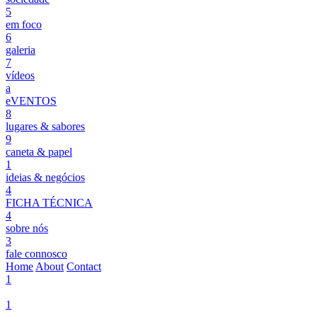
5
em foco
6
galeria
7
vídeos
a
eVENTOS
8
lugares & sabores
9
caneta & papel
1
ideias & negócios
4
FICHA TÉCNICA
4
sobre nós
3
fale connosco
Home
About
Contact
1
1