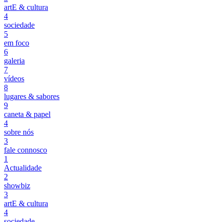
artE & cultura
4
sociedade
5
em foco
6
galeria
7
vídeos
8
lugares & sabores
9
caneta & papel
4
sobre nós
3
fale connosco
1
Actualidade
2
showbiz
3
artE & cultura
4
sociedade