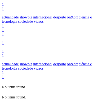
1
1
actualidade
showbiz
internacional
desporto
on&off
ciência e
tecnologia
sociedade
vídeos
1
1
1
1
1
1
actualidade
showbiz
internacional
desporto
on&off
ciência e
tecnologia
sociedade
vídeos
1
1
No items found.
No items found.