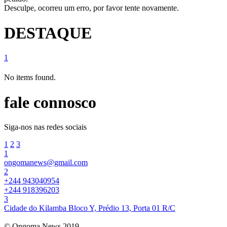
Desculpe, ocorreu um erro, por favor tente novamente.
DESTAQUE
1
No items found.
fale connosco
Siga-nos nas redes sociais
1
2
3
1
ongomanews@gmail.com
2
+244 943040954
+244 918396203
3
Cidade do Kilamba Bloco Y, Prédio 13, Porta 01 R/C
© Ongoma News 2019.