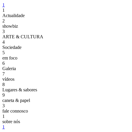
1
1
Actualidade
2
showbiz
3
ARTE & CULTURA
4
Sociedade
5
em foco
6
Galeria
7
vídeos
8
Lugares & sabores
9
caneta & papel
3
fale connosco
1
sobre nós
1