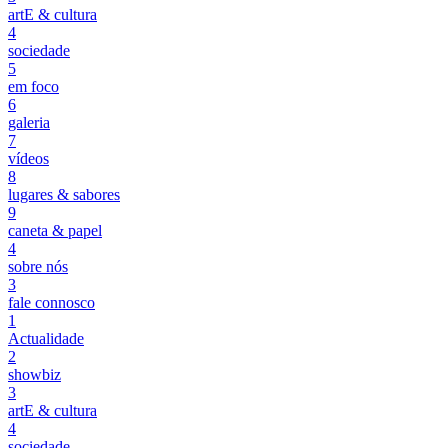
artE & cultura
4
sociedade
5
em foco
6
galeria
7
vídeos
8
lugares & sabores
9
caneta & papel
4
sobre nós
3
fale connosco
1
Actualidade
2
showbiz
3
artE & cultura
4
sociedade