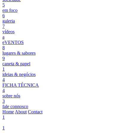
5
em foco
6
galeria
7
vídeos
a
eVENTOS
8
lugares & sabores
9
caneta & papel
1
ideias & negócios
4
FICHA TÉCNICA
4
sobre nós
3
fale connosco
Home
About
Contact
1
1