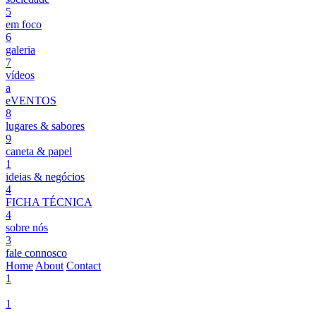
5
em foco
6
galeria
7
vídeos
a
eVENTOS
8
lugares & sabores
9
caneta & papel
1
ideias & negócios
4
FICHA TÉCNICA
4
sobre nós
3
fale connosco
Home
About
Contact
1
1