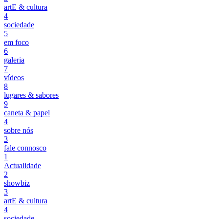
artE & cultura
4
sociedade
5
em foco
6
galeria
7
vídeos
8
lugares & sabores
9
caneta & papel
4
sobre nós
3
fale connosco
1
Actualidade
2
showbiz
3
artE & cultura
4
sociedade