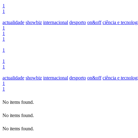
1
1
actualidade
showbiz
internacional
desporto
on&off
ciência e tecnolog
1
1
1
1
1
1
actualidade
showbiz
internacional
desporto
on&off
ciência e tecnolog
1
1
No items found.
No items found.
No items found.