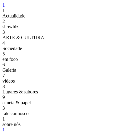
1
1
Actualidade
2
showbiz
3
ARTE & CULTURA
4
Sociedade
5
em foco
6
Galeria
7
vídeos
8
Lugares & sabores
9
caneta & papel
3
fale connosco
1
sobre nós
1