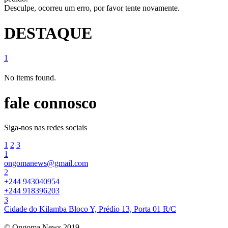
Desculpe, ocorreu um erro, por favor tente novamente.
DESTAQUE
1
No items found.
fale connosco
Siga-nos nas redes sociais
1
2
3
1
ongomanews@gmail.com
2
+244 943040954
+244 918396203
3
Cidade do Kilamba Bloco Y, Prédio 13, Porta 01 R/C
© Ongoma News 2019.