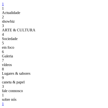
1
1
Actualidade
2
showbiz
3
ARTE & CULTURA
4
Sociedade
5
em foco
6
Galeria
7
vídeos
8
Lugares & sabores
9
caneta & papel
3
fale connosco
1
sobre nós
1