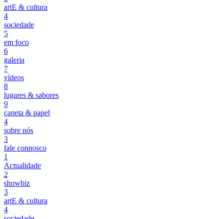
artE & cultura
4
sociedade
5
em foco
6
galeria
7
vídeos
8
lugares & sabores
9
caneta & papel
4
sobre nós
3
fale connosco
1
Actualidade
2
showbiz
3
artE & cultura
4
sociedade