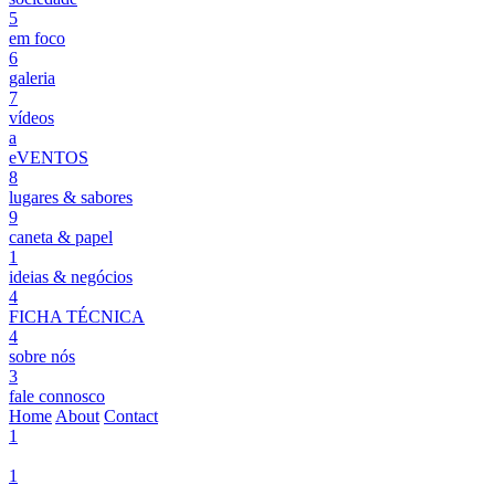
5
em foco
6
galeria
7
vídeos
a
eVENTOS
8
lugares & sabores
9
caneta & papel
1
ideias & negócios
4
FICHA TÉCNICA
4
sobre nós
3
fale connosco
Home
About
Contact
1
1