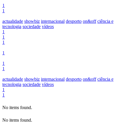
1
1
actualidade
showbiz
internacional
desporto
on&off
ciência e
tecnologia
sociedade
vídeos
1
1
1
1
1
1
actualidade
showbiz
internacional
desporto
on&off
ciência e
tecnologia
sociedade
vídeos
1
1
No items found.
No items found.