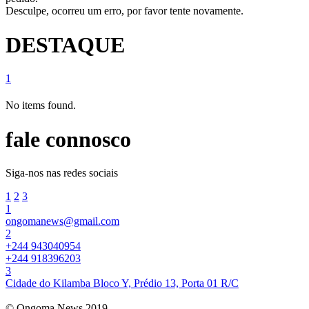
Desculpe, ocorreu um erro, por favor tente novamente.
DESTAQUE
1
No items found.
fale connosco
Siga-nos nas redes sociais
1
2
3
1
ongomanews@gmail.com
2
+244 943040954
+244 918396203
3
Cidade do Kilamba Bloco Y, Prédio 13, Porta 01 R/C
© Ongoma News 2019.