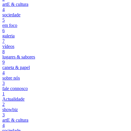
artE & cultura
4
sociedade
5
em foco
6
galeria
7
vídeos
8
lugares & sabores
9
caneta & papel
4
sobre nós
3
fale connosco
1
Actualidade
2
showbiz
3
artE & cultura
4
sociedade