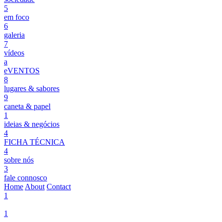
5
em foco
6
galeria
7
vídeos
a
eVENTOS
8
lugares & sabores
9
caneta & papel
1
ideias & negócios
4
FICHA TÉCNICA
4
sobre nós
3
fale connosco
Home
About
Contact
1
1