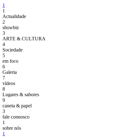
1
1
Actualidade
2
showbiz
3
ARTE & CULTURA
4
Sociedade
5
em foco
6
Galeria
7
vídeos
8
Lugares & sabores
9
caneta & papel
3
fale connosco
1
sobre nós
1