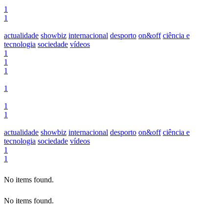
1
1
actualidade
showbiz
internacional
desporto
on&off
ciência e
tecnologia
sociedade
vídeos
1
1
1
1
1
1
actualidade
showbiz
internacional
desporto
on&off
ciência e
tecnologia
sociedade
vídeos
1
1
No items found.
No items found.