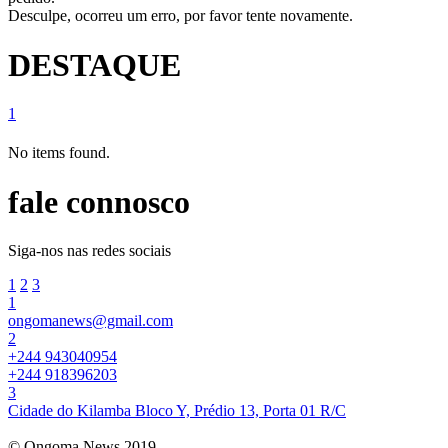
Desculpe, ocorreu um erro, por favor tente novamente.
DESTAQUE
1
No items found.
fale connosco
Siga-nos nas redes sociais
1
2
3
1
ongomanews@gmail.com
2
+244 943040954
+244 918396203
3
Cidade do Kilamba Bloco Y, Prédio 13, Porta 01 R/C
© Ongoma News 2019.