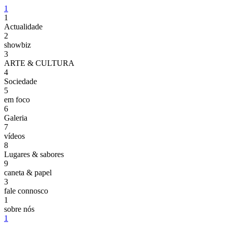
1
1
Actualidade
2
showbiz
3
ARTE & CULTURA
4
Sociedade
5
em foco
6
Galeria
7
vídeos
8
Lugares & sabores
9
caneta & papel
3
fale connosco
1
sobre nós
1