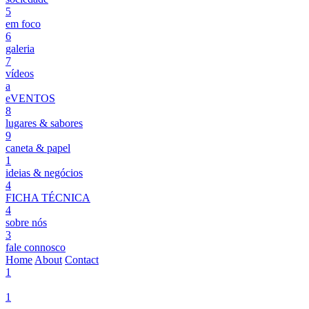
5
em foco
6
galeria
7
vídeos
a
eVENTOS
8
lugares & sabores
9
caneta & papel
1
ideias & negócios
4
FICHA TÉCNICA
4
sobre nós
3
fale connosco
Home
About
Contact
1
1