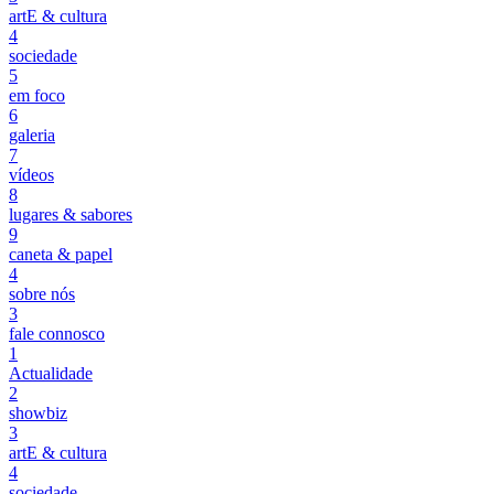
artE & cultura
4
sociedade
5
em foco
6
galeria
7
vídeos
8
lugares & sabores
9
caneta & papel
4
sobre nós
3
fale connosco
1
Actualidade
2
showbiz
3
artE & cultura
4
sociedade