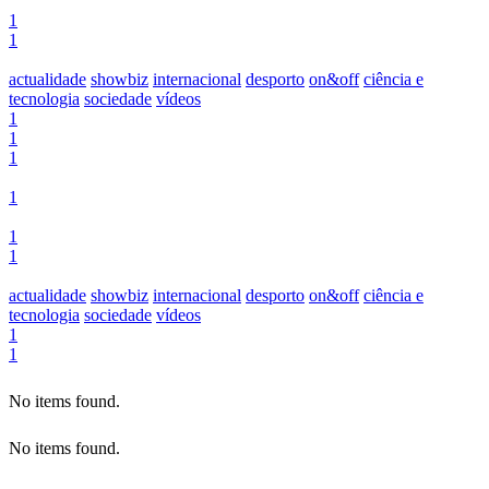
1
1
actualidade
showbiz
internacional
desporto
on&off
ciência e
tecnologia
sociedade
vídeos
1
1
1
1
1
1
actualidade
showbiz
internacional
desporto
on&off
ciência e
tecnologia
sociedade
vídeos
1
1
No items found.
No items found.