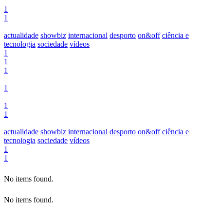
1
1
actualidade
showbiz
internacional
desporto
on&off
ciência e
tecnologia
sociedade
vídeos
1
1
1
1
1
1
actualidade
showbiz
internacional
desporto
on&off
ciência e
tecnologia
sociedade
vídeos
1
1
No items found.
No items found.