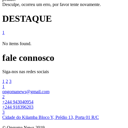
Desculpe, ocorreu um erro, por favor tente novamente.
DESTAQUE
1
No items found.
fale connosco
Siga-nos nas redes sociais
1
2
3
1
ongomanews@gmail.com
2
+244 943040954
+244 918396203
3
Cidade do Kilamba Bloco Y, Prédio 13, Porta 01 R/C
© Ongoma News 2019.