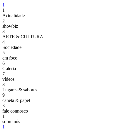
1
1
Actualidade
2
showbiz
3
ARTE & CULTURA
4
Sociedade
5
em foco
6
Galeria
7
vídeos
8
Lugares & sabores
9
caneta & papel
3
fale connosco
1
sobre nós
1