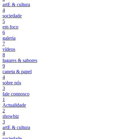
artE & cultura
4
sociedade
5
em foco
6
galeria
7
vídeos
8
lugares & sabores
9
caneta & papel
4
sobre nós
3
fale connosco
1
Actualidade
2
showbiz
3
artE & cultura
4
sociedade