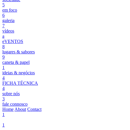
5
em foco
6
galeria
7
vídeos
a
eVENTOS
8
lugares & sabores
9
caneta & papel
1
ideias & negócios
4
FICHA TÉCNICA
4
sobre nós
3
fale connosco
Home
About
Contact
1
1