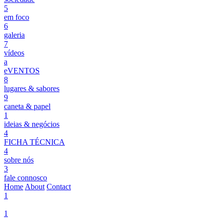
5
em foco
6
galeria
7
vídeos
a
eVENTOS
8
lugares & sabores
9
caneta & papel
1
ideias & negócios
4
FICHA TÉCNICA
4
sobre nós
3
fale connosco
Home
About
Contact
1
1