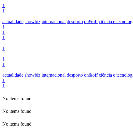
1
1
actualidade
showbiz
internacional
desporto
on&off
ciência e tecnolog
1
1
1
1
1
1
actualidade
showbiz
internacional
desporto
on&off
ciência e tecnolog
1
1
No items found.
No items found.
No items found.