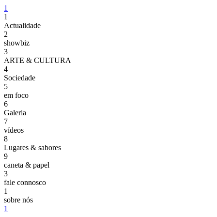
1
1
Actualidade
2
showbiz
3
ARTE & CULTURA
4
Sociedade
5
em foco
6
Galeria
7
vídeos
8
Lugares & sabores
9
caneta & papel
3
fale connosco
1
sobre nós
1